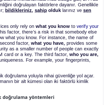
imliğini doğrulayan faktörlere dayanır. Genellikle
ır;
bildikleriniz
,
sahip
olduk
larınız ve
sen
ices only rely on
what you know
to
verify your
this factor, there’s a risk in that somebody else
ow what you know. For instance, the name of
 second factor,
what you have,
provides some
urity as a smaller number of people can exactly
 card or a key. The third factor,
who you are,
 uniqueness. For example, your fingerprints,
ik doğrulama yoluyla nihai güvenliğe yol açar.
anın bir alt kümesi olan iki faktörlü kimlik
lik doğrulama yöntemleri