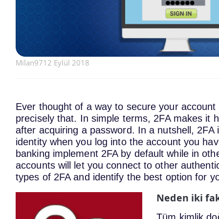
Milan97
12 Eylül 2018
Ever thought of a way to secure your account
precisely that. In simple terms, 2FA makes it h
after acquiring a password. In a nutshell, 2FA i
identity when you log into the account you h
banking implement 2FA by default while in oth
accounts will let you connect to other authent
types of 2FA and identify the best option for y
Neden iki fa
Tüm kimlik do