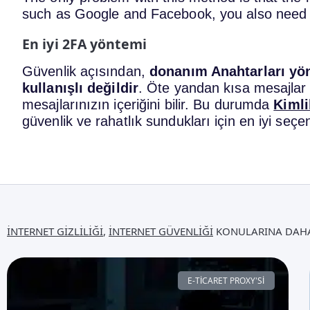
such as Google and Facebook, you also need t
En iyi 2FA yöntemi
Güvenlik açısından,
donanım Anahtarları yön
kullanışlı değildir
. Öte yandan kısa mesajlar e
mesajlarınızın içeriğini bilir. Bu durumda
Kimli
güvenlik ve rahatlık sundukları için en iyi seçen
İNTERNET GIZLILIĞI
,
İNTERNET GÜVENLIĞI
KONULARINA DAHA
E-TICARET PROXY'SI