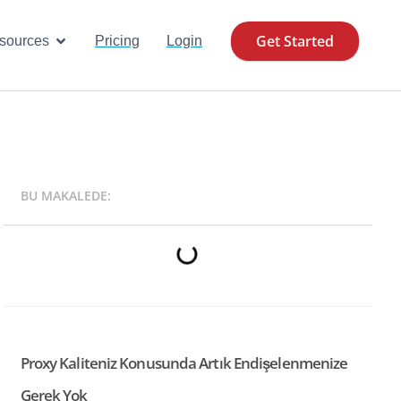
Get Started
se Cases
Open Resources
sources
Pricing
Login
BU MAKALEDE:
Proxy Kaliteniz Konusunda Artık Endişelenmenize
Gerek Yok