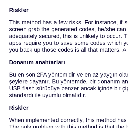
Riskler
This method has a few risks. For instance, i
screen grab the generated codes, he/she can th
adequately secured, this is unlikely to occur.
apps require you to save some codes which yo
you back up those codes is all that matters. A
Donanım anahtarları
Bu en
son
2FA yöntemidir ve en
az yaygın
olan
şeylere dayanır. Bu yöntemde, bir donanım ana
USB flash sürücüye benzer ancak içinde bir ç
standardı ile uyumlu olmalıdır.
Riskler
When implemented correctly, this method has no
The only problem with this method is that the 