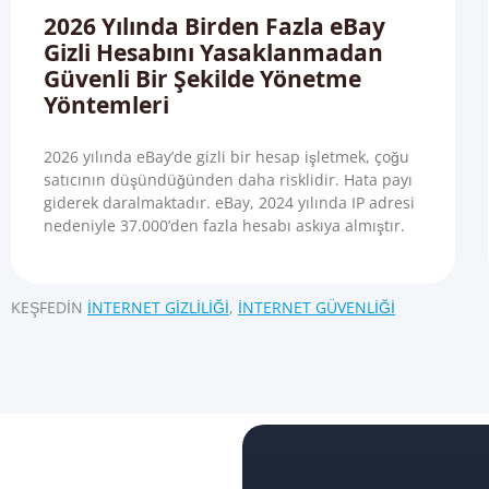
2026 Yılında Birden Fazla eBay
Gizli Hesabını Yasaklanmadan
Güvenli Bir Şekilde Yönetme
Yöntemleri
2026 yılında eBay’de gizli bir hesap işletmek, çoğu
satıcının düşündüğünden daha risklidir. Hata payı
giderek daralmaktadır. eBay, 2024 yılında IP adresi
nedeniyle 37.000’den fazla hesabı askıya almıştır.
KEŞFEDIN
İNTERNET GIZLILIĞI
,
İNTERNET GÜVENLIĞI