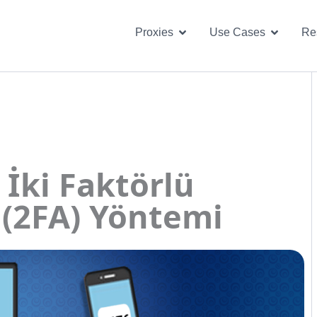
Open Proxies
Open U
Proxies
Use Cases
Re
 İki Faktörlü
(2FA) Yöntemi