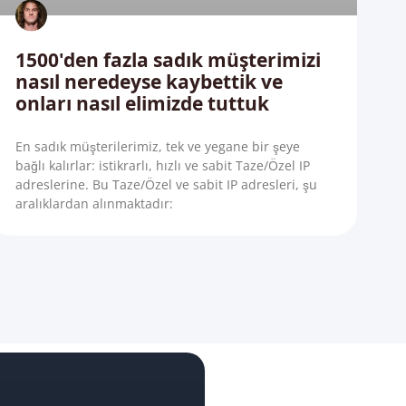
1500'den fazla sadık müşterimizi
nasıl neredeyse kaybettik ve
onları nasıl elimizde tuttuk
En sadık müşterilerimiz, tek ve yegane bir şeye
bağlı kalırlar: istikrarlı, hızlı ve sabit Taze/Özel IP
adreslerine. Bu Taze/Özel ve sabit IP adresleri, şu
aralıklardan alınmaktadır: