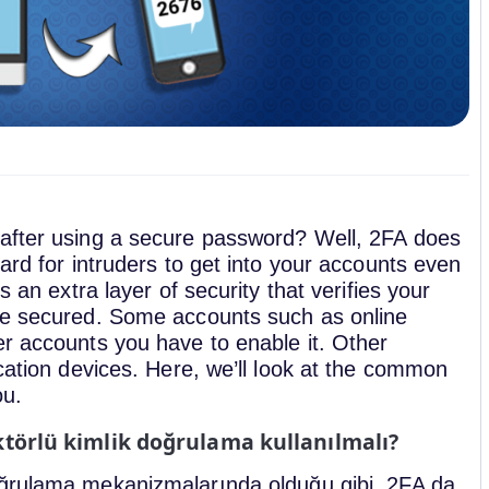
 after using a secure password? Well, 2FA does
ard for intruders to get into your accounts even
s an extra layer of security that verifies your
ave secured. Some accounts such as online
er accounts you have to enable it. Other
ication devices. Here, we’ll look at the common
ou.
ktörlü kimlik doğrulama kullanılmalı?
ğrulama mekanizmalarında olduğu gibi, 2FA da