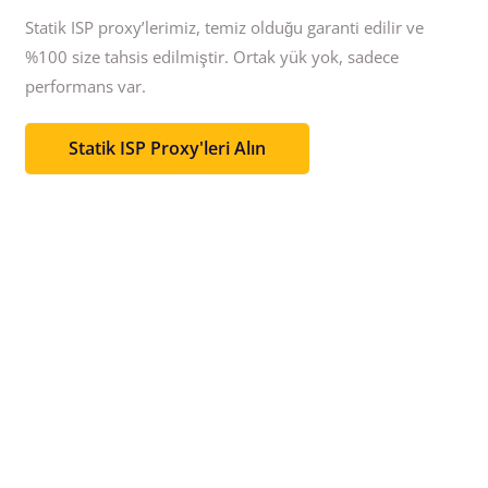
Statik ISP proxy’lerimiz, temiz olduğu garanti edilir ve
%100 size tahsis edilmiştir.
Ortak yük yok, sadece
performans var.
Statik ISP Proxy'leri Alın