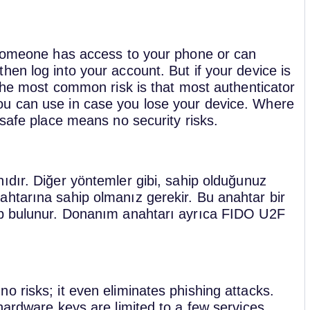
f someone has access to your phone or can
en log into your account. But if your device is
 The most common risk is that most authenticator
u can use in case you lose your device. Where
 safe place means no security risks.
ıdır. Diğer yöntemler gibi, sahip olduğunuz
htarına sahip olmanız gerekir. Bu anahtar bir
ip bulunur. Donanım anahtarı ayrıca FIDO U2F
 risks; it even eliminates phishing attacks.
hardware keys are limited to a few services