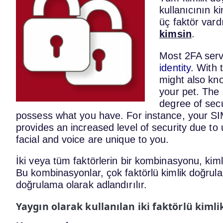
kullanıcının k
üç faktör vard
kimsin
.
Most 2FA serv
identity
. With 
might also kn
your pet. The
degree of sec
possess what you have. For instance, your SIM
provides an increased level of security due to
facial and voice are unique to you.
İki veya tüm faktörlerin bir kombinasyonu, kiml
Bu kombinasyonlar, çok faktörlü kimlik doğrulam
doğrulama olarak adlandırılır.
Yaygın olarak kullanılan iki faktörlü kim