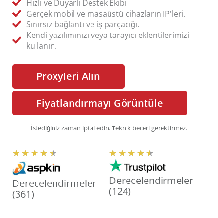
Hızlı ve Duyarlı Destek Ekibi
Gerçek mobil ve masaüstü cihazların IP'leri.
Sınırsız bağlantı ve iş parçacığı.
Kendi yazılımınızı veya tarayıcı eklentilerimizi
kullanın.
Proxyleri Alın
Fiyatlandırmayı Görüntüle
İstediğiniz zaman iptal edin. Teknik beceri gerektirmez.
5
5
★
★
★
★
★
★
★
★
★
★
ü
ü
z
z
Derecelendirmeler
Derecelendirmeler
e
e
(124)
(361)
r
r
i
i
n
n