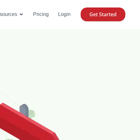
Get Started
se Cases
Open Resources
sources
Pricing
Login