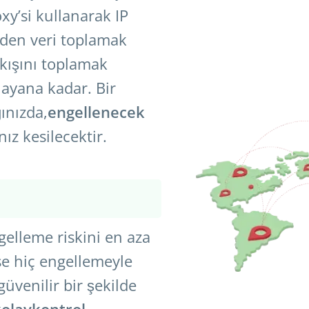
oxy’si kullanarak IP
irden veri toplamak
 akışını toplamak
ayana kadar. Bir
ğınızda,
engellenecek
ız kesilecektir.
gelleme riskini en aza
se hiç engellemeyle
üvenilir bir şekilde
kolay
kontrol