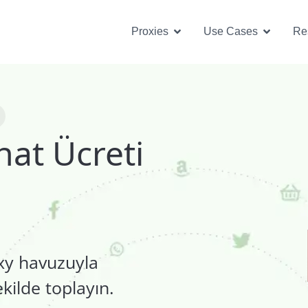
Open Proxies
Open U
Proxies
Use Cases
Re
hat Ücreti
xy havuzuyla
ekilde toplayın.