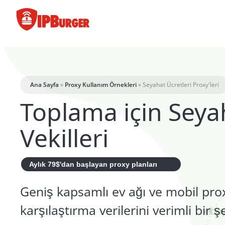
İçeriğe
geç
Ana Sayfa
»
Proxy Kullanım Örnekleri
»
Seyahat Ücretleri Proxy'leri
Toplama için Seya
Vekilleri
Aylık 79$'dan başlayan proxy planları
Geniş kapsamlı ev ağı ve mobil pro
karşılaştırma verilerini verimli bir ş