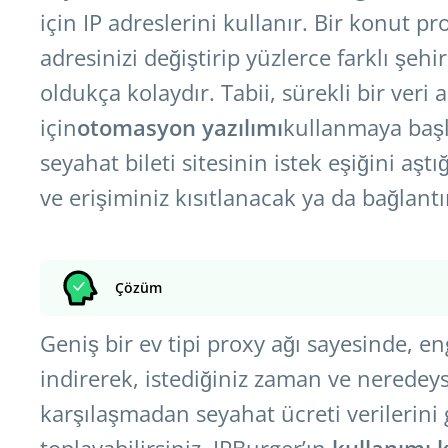
için IP adreslerini kullanır. Bir konut pr
adresinizi değiştirip yüzlerce farklı şeh
oldukça kolaydır. Tabii, sürekli bir veri
için
otomasyon yazılımı
kullanmaya başl
seyahat bileti sitesinin istek eşiğini aştı
ve erişiminiz kısıtlanacak ya da bağlantın
Çözüm
Geniş bir ev tipi proxy ağı sayesinde, en
indirerek, istediğiniz zaman ve neredey
karşılaşmadan seyahat ücreti verilerini g
toplayabilirsiniz. IPBurger’ın
kullanımı 