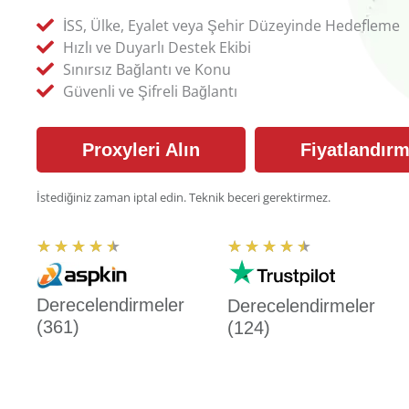
İSS, Ülke, Eyalet veya Şehir Düzeyinde Hedefleme
Hızlı ve Duyarlı Destek Ekibi
Sınırsız Bağlantı ve Konu
Güvenli ve Şifreli Bağlantı
Proxyleri Alın
Fiyatlandır
İstediğiniz zaman iptal edin. Teknik beceri gerektirmez.
5
5
★
★
★
★
★
★
★
★
★
★
ü
ü
z
z
Derecelendirmeler
Derecelendirmeler
e
e
(361)
(124)
r
r
i
i
n
n
d
d