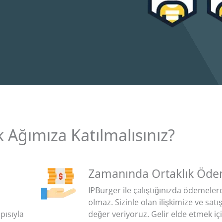
 Ağımıza Katılmalısınız?
Zamanında Ortaklık Öde
IPBurger ile çalıştığınızda ödemele
olmaz. Sizinle olan ilişkimize ve satı
pısıyla
değer veriyoruz. Gelir elde etmek iç