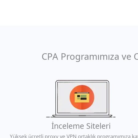
CPA Programımıza ve Ort
İnceleme Siteleri
Yüksek ücretli proxy ve VPN ortaklık programımıza kat