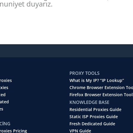
nuniyet duyarız.
PROXY TOOLS
roxies
What is My IP? “IP Lookup”
oxies
Chrome Browser Extension Too
ted
Firefox Browser Extension Tool
cated
KNOWLEDGE BASE
es
Residential Proxies Guide
Static ISP Proxies Guide
ICING
Fresh Dedicated Guide
roxies Pricing
VPN Guide