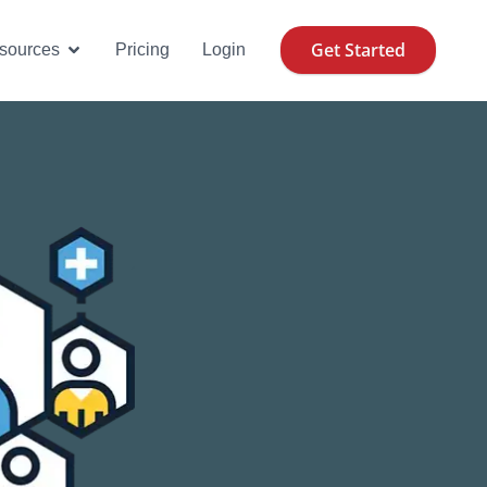
Get Started
se Cases
Open Resources
sources
Pricing
Login