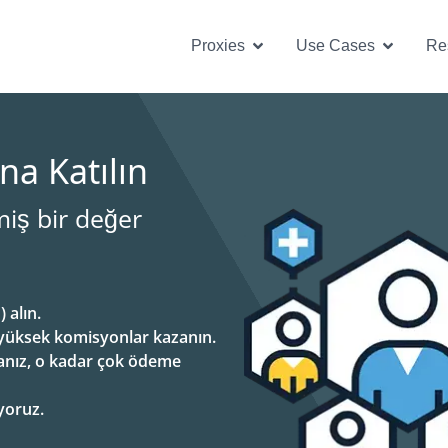
Open Proxies
Open U
Proxies
Use Cases
Re
na Katılın
miş bir değer
 alın.
 yüksek komisyonlar kazanın.
anız, o kadar çok ödeme
yoruz.