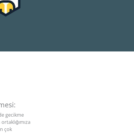
mesi:
rde gecikme
ş ortaklığımıza
in çok