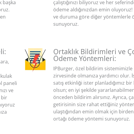
k başka
çalıştığınızı biliyoruz ve her sefer
oruz.
ödeme aldığınızdan emin oluyoruz!
ren
ve duruma göre diğer yöntemlerle
sunuyoruz.
i:
Ortaklık Bildirimleri ve Ç
Ödeme Yöntemleri:
lara,
IPBurger, özel bildirim sistemimiz
zirvesinde olmanıza yardımcı olur. İ
 kulak
satış etkinliği ister planladığımız b
l paneli
olsun; en iyi şekilde yararlanabilmen
nızı ve
önceden bildirim alırsınız. Ayrıca, ça
 bir
getirisinin size rahat ettiğiniz yönt
nıyoruz
ulaştığından emin olmak için birden 
ıza
ortağı ödeme yöntemi sunuyoruz.