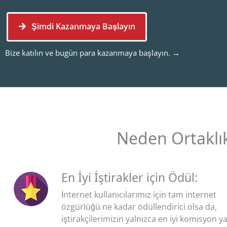
Şimdi Kazanmaya Başlayın
Bize katılın ve bugün para kazanmaya başlayın. →
Neden Ortaklık
En İyi İştirakler için Ödül:
İnternet kullanıcılarımız için tam internet
özgürlüğü ne kadar ödüllendirici olsa da,
iştirakçilerimizin yalnızca en iyi komisyon ya