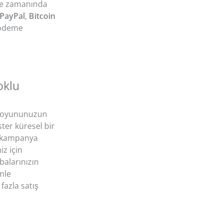
inde zamanında
PayPal
,
Bitcoin
 ödeme
oklu
le oyununuzun
ster küresel bir
ir kampanya
iz için
balarınızın
emle
fazla satış