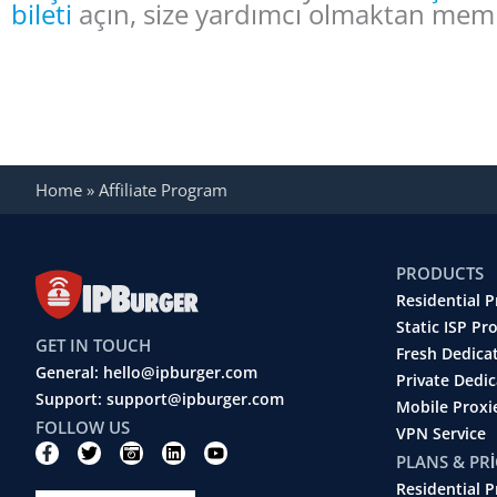
bileti
açın, size yardımcı olmaktan mem
Home
»
Affiliate Program
PRODUCTS
Residential P
Static ISP Pr
GET IN TOUCH
Fresh Dedica
General: hello@ipburger.com
Private Dedi
Support: support@ipburger.com
Mobile Proxi
FOLLOW US
VPN Service
F
T
C
L
Y
PLANS & PR
a
w
a
i
o
c
i
m
n
u
Residential P