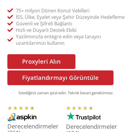
75+ milyon Dönen Konut Vekilleri
İSS, Ülke, Eyalet veya Şehir Düzeyinde Hedefleme
Güvenli ve Şifreli Bağlantı
Hızlı ve Duyarlı Destek Ekibi
Yazılımınızla entegre edin veya tarayıcı
uzantılarımızı kullanın
Proxyleri Alın
Fiyatlandırmayı Görüntüle
İstediğiniz zaman iptal edin. Teknik beceri gerektirmez.
5
5
★
★
★
★
★
★
★
★
★
★
ü
ü
z
z
Derecelendirmeler
Derecelendirmeler
e
e