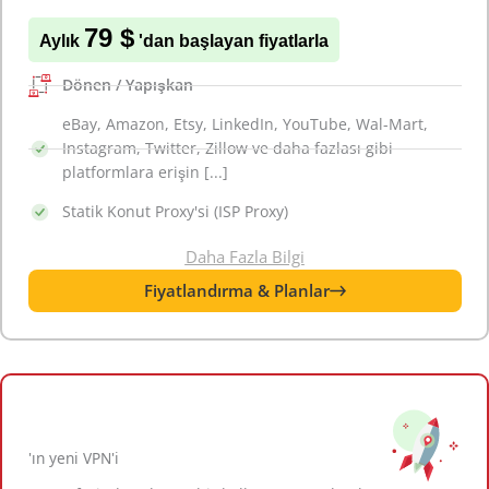
79 $
Aylık
'dan başlayan fiyatlarla
Dönen / Yapışkan
eBay, Amazon, Etsy, LinkedIn, YouTube, Wal-Mart,
Instagram, Twitter, Zillow ve daha fazlası gibi
platformlara erişin [...]
Statik Konut Proxy'si (ISP Proxy)
Daha Fazla Bilgi
Fiyatlandırma & Planlar
'ın yeni VPN'i