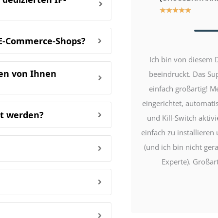
★
★
★
★
★
r E-Commerce-Shops?
Ich bin von diesem D
en von Ihnen
beeindruckt. Das Su
einfach großartig! M
eingerichtet, automat
et werden?
und Kill-Switch aktivi
einfach zu installieren
(und ich bin nicht ger
Experte). Großart