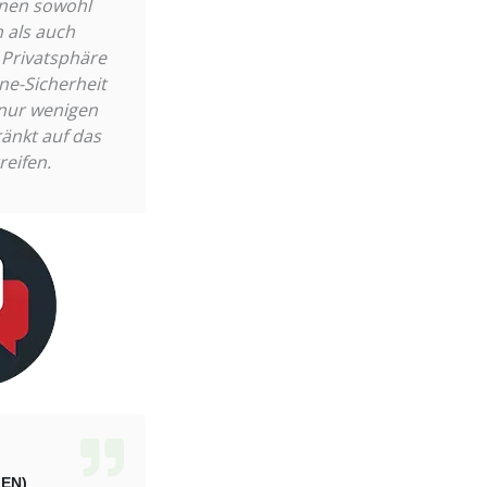
nnen sowohl
 als auch
Privatsphäre
ne-Sicherheit
nur wenigen
ränkt auf das
reifen.
JIGSAW
EN)
(GROSSBRITANNIEN)