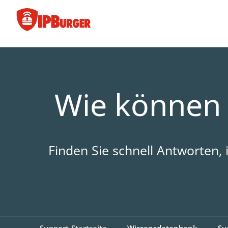
Direkt
zum
Inhalt
springen
Wie können 
Finden Sie schnell Antworten,
Support-Startseite
Wissensdatenbank
Su