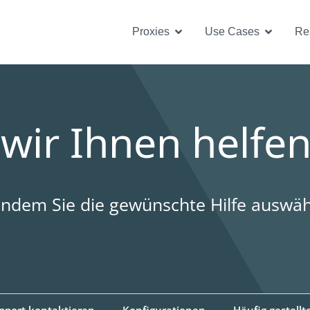
Open Proxies
Open U
Proxies
Use Cases
Re
wir Ihnen helfen
 indem Sie die gewünschte Hilfe auswä
pport kontaktieren
Konfigurationen
Häufig gestellt