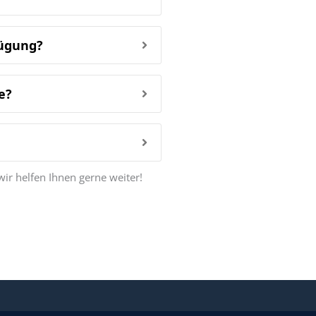
fügung?
e?
wir helfen Ihnen gerne weiter!