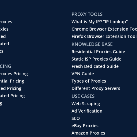
PROXY TOOLS
roxies
What is My IP? “IP Lookup”
oxies
Chrome Browser Extension Too
ted
Firefox Browser Extension Tool
cated
KNOWLEDGE BASE
es
Residential Proxies Guide
Static ISP Proxies Guide
ICING
Fresh Dedicated Guide
roxies Pricing
VPN Guide
ntial Pricing
Types of Proxies
ted Pricing
Different Proxy Servers
ated Pricing
USE CASES
g
Web Scraping
Ad Verification
SEO
eBay Proxies
Amazon Proxies