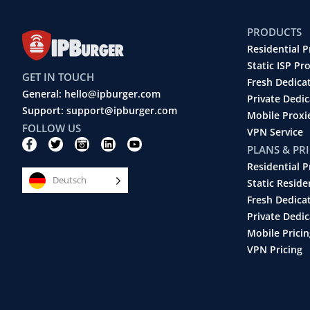
PRODUCTS
Residential P
Static ISP Pr
GET IN TOUCH
Fresh Dedica
General: hello@ipburger.com
Private Dedi
Support: support@ipburger.com
Mobile Proxi
FOLLOW US
VPN Service
F
T
C
L
Y
PLANS & PR
a
w
a
i
o
c
i
m
n
u
Residential P
e
t
e
k
t
Deutsch
b
t
r
e
u
Static Reside
o
e
a
d
b
Fresh Dedica
o
r
-
i
e
k
r
n
Private Dedic
-
e
Mobile Pricin
f
t
r
VPN Pricing
o