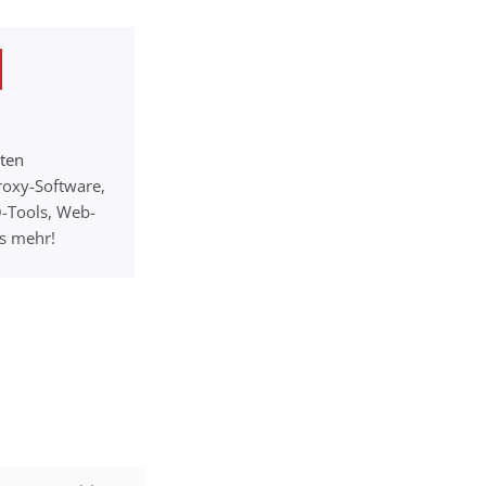
rten
roxy-Software,
O-Tools, Web-
es mehr!