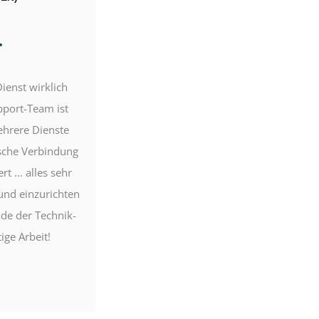
★
★
★
★
★
ienst wirklich
Ich habe einen neuen UK-IP-Tarif
pport-Team ist
erworben. Die Einrichtung war sehr
ehrere Dienste
einfach, und das VPN läuft reibungslos.
ische Verbindung
Keine Probleme. Sehr empfehlenswert!
ert … alles sehr
 und einzurichten
ade der Technik-
ige Arbeit!