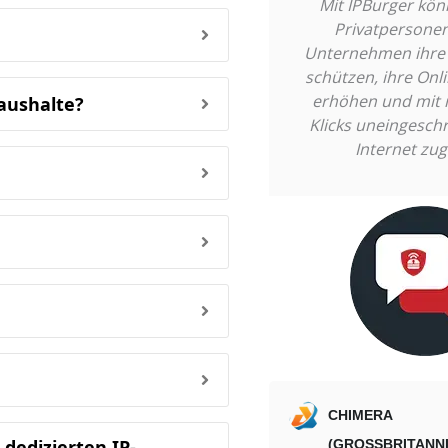
Mit IPBurger kö
Privatpersonen
Unternehmen ihre 
schützen, ihre Onli
erhöhen und mit 
haushalte?
Klicks uneingesch
Internet zug
CHIMERA
dedizierten IP-
(GROSSBRITANNI