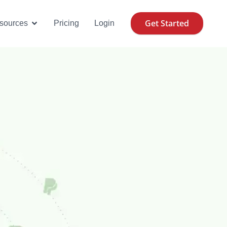
Get Started
se Cases
Open Resources
sources
Pricing
Login