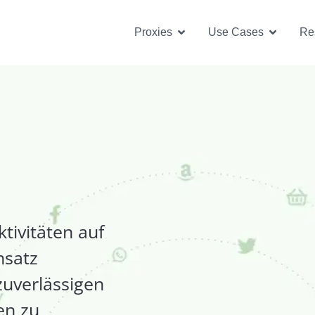
Open Proxies
Open U
Proxies
Use Cases
Re
tivitäten auf
nsatz
zuverlässigen
en zu