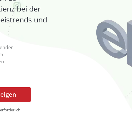
zienz bei der
eistrends und
wender
am
en
zeigen
erforderlich.