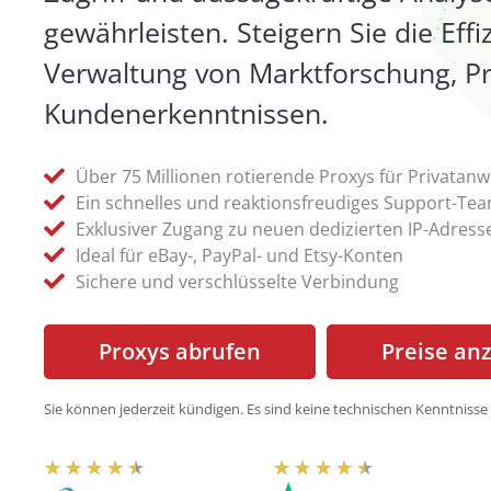
gewährleisten. Steigern Sie die Effi
Verwaltung von Marktforschung, Pr
Kundenerkenntnissen.
Über 75 Millionen rotierende Proxys für Privatan
Ein schnelles und reaktionsfreudiges Support-Te
Exklusiver Zugang zu neuen dedizierten IP-Adress
Ideal für eBay-, PayPal- und Etsy-Konten
Sichere und verschlüsselte Verbindung
Proxys abrufen
Preise an
Sie können jederzeit kündigen. Es sind keine technischen Kenntnisse 
B
B
★
★
★
★
★
★
★
★
★
★