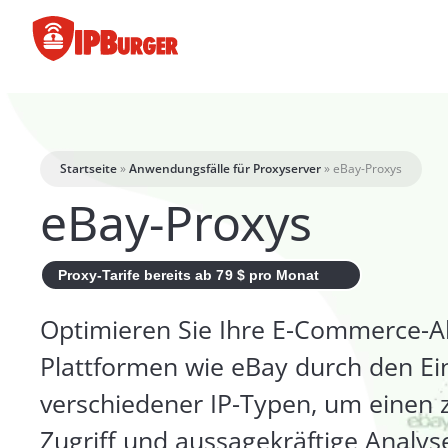
Direkt
zum
Inhalt
springen
Startseite
»
Anwendungsfälle für Proxyserver
»
eBay-Proxys
eBay-Proxys
Proxy-Tarife bereits ab 79 $ pro Monat
Optimieren Sie Ihre E-Commerce-Ak
Plattformen wie eBay durch den Ei
verschiedener IP-Typen, um einen 
Zugriff und aussagekräftige Analys