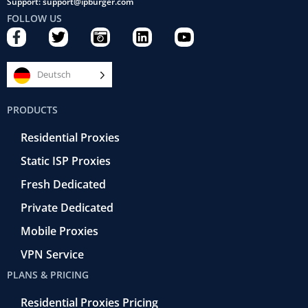
Support: support@ipburger.com
FOLLOW US
F
T
C
L
Y
a
w
a
i
o
c
i
m
n
u
e
t
e
k
t
Deutsch
b
t
r
e
u
o
e
a
d
b
PRODUCTS
o
r
-
i
e
k
r
n
Residential Proxies
-
e
f
t
Static ISP Proxies
r
o
Fresh Dedicated
Private Dedicated
Mobile Proxies
VPN Service
PLANS & PRICING
Residential Proxies Pricing