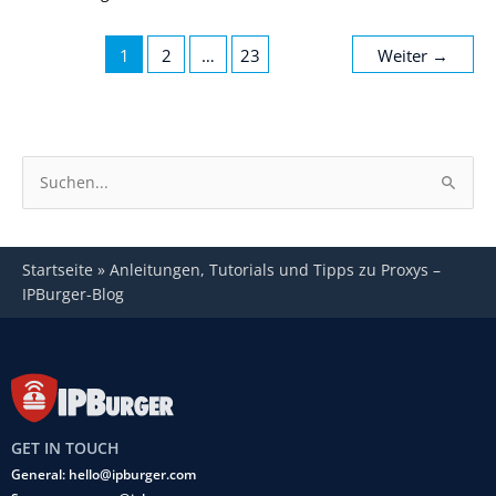
1
2
…
23
Weiter
→
S
u
c
Startseite
»
Anleitungen, Tutorials und Tipps zu Proxys –
h
IPBurger-Blog
e
n
a
c
h
GET IN TOUCH
:
General: hello@ipburger.com