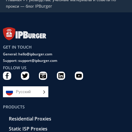
с
прокси — блог IPBurger
к
:
GET IN TOUCH
General: hello@ipburger.com
Support: support@ipburger.com
FOLLOW US
F
T
C
L
Y
a
w
a
i
o
c
i
m
n
u
e
t
e
k
t
Русский
b
t
r
e
u
o
e
a
d
b
PRODUCTS
o
r
-
i
e
k
r
n
Residential Proxies
-
e
f
t
Static ISP Proxies