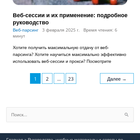
Веб-сессии и их применение: подробное
руководство
Веб-парсинг
3 февраля 2025 г.
Время чтения: 6
минут
Хотите получить максимальную отдачу от веб-
парсинга? Хотите научиться максимально эффективно
использовать веб-сессии и прокси? Посмотрите
1
2
…
23
Далее
→
П
о
и
Главная
»
Руководства, учебные материалы и советы по