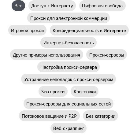
Фильтровать
Все
Доступ к Интернету
Цифровая свобода
записи
по
Прокси для электронной коммерции
категориям
Игровой прокси
Конфиденциальность в Интернете
Интернет-безопасность
Другие примеры использования
Прокси-серверы
Настройка прокси-сервера
Устранение неполадок с прокси-сервером
Seo прокси
Кроссовки
Прокси-серверы для социальных сетей
Потоковое вещание и P2P
Без категории
Веб-скраппинг