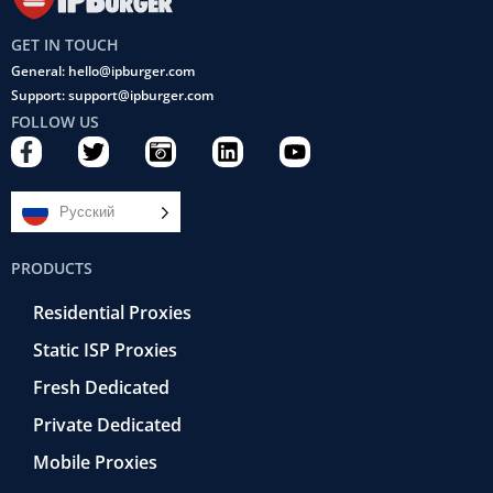
GET IN TOUCH
General: hello@ipburger.com
Support: support@ipburger.com
FOLLOW US
F
T
C
L
Y
a
w
a
i
o
c
i
m
n
u
e
t
e
k
t
Русский
b
t
r
e
u
o
e
a
d
b
PRODUCTS
o
r
-
i
e
k
r
n
Residential Proxies
-
e
f
t
Static ISP Proxies
r
o
Fresh Dedicated
Private Dedicated
Mobile Proxies