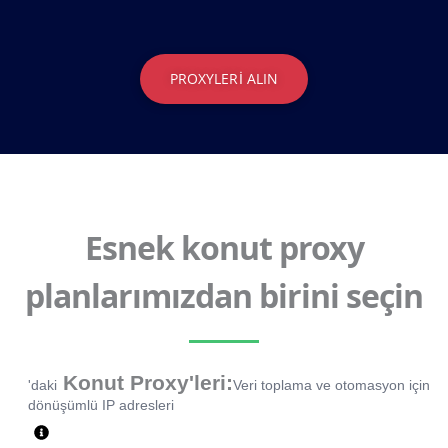
PROXYLERI ALIN
Esnek konut proxy
planlarımızdan birini seçin
Konut Proxy'leri:
'daki
Veri toplama ve otomasyon için
dönüşümlü IP adresleri