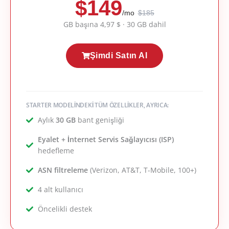
$149
/mo
$185
GB başına 4,97 $ · 30 GB dahil
Şimdi Satın Al
STARTER MODELİNDEKİ TÜM ÖZELLİKLER, AYRICA:
Aylık
30 GB
bant genişliği
Eyalet + İnternet Servis Sağlayıcısı (ISP)
hedefleme
ASN filtreleme
(Verizon, AT&T, T-Mobile, 100+)
4 alt kullanıcı
Öncelikli destek