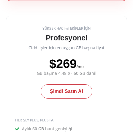
YÜKSEK HACimli EKİPLER İÇİN
Profesyonel
Ciddi işler için en uygun GB başına fiyat
$269
/mo
GB başına 4,48 $ · 60 GB dahil
Şimdi Satın Al
HER ŞEY PLUS, PLUS’TA:
Aylık
60 GB
bant genişliği