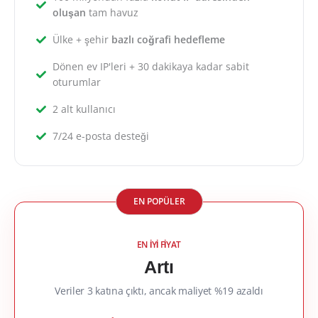
oluşan
tam havuz
Ülke + şehir
bazlı coğrafi hedefleme
Dönen ev IP'leri + 30 dakikaya kadar sabit
oturumlar
2 alt kullanıcı
7/24 e-posta desteği
EN POPÜLER
EN İYİ FİYAT
Artı
Veriler 3 katına çıktı, ancak maliyet %19 azaldı