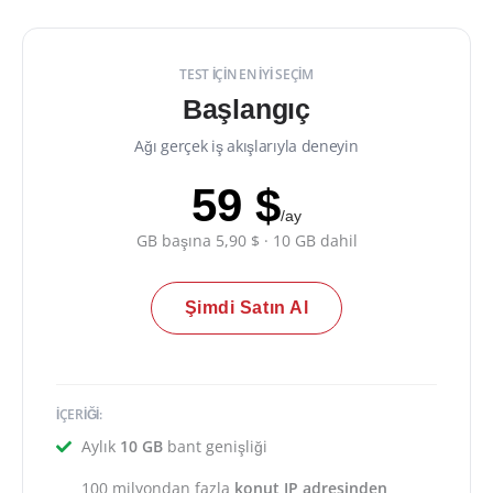
TEST İÇİN EN İYİ SEÇİM
Başlangıç
Ağı gerçek iş akışlarıyla deneyin
59 $
/ay
GB başına 5,90 $ · 10 GB dahil
Şimdi Satın Al
İÇERİĞİ:
Aylık
10 GB
bant genişliği
100 milyondan fazla
konut IP adresinden