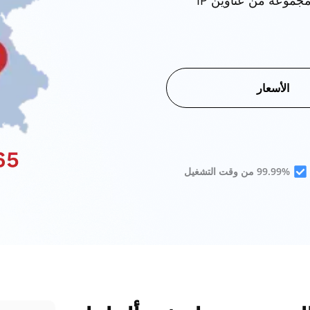
حسابات eBay وAmazon الألمانية — استفد من أكبر مجموعة من عناوين IP
الأسعار
99.99% من وقت التشغيل