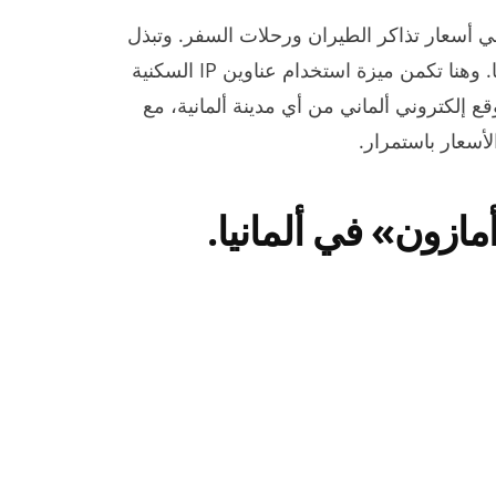
ي أسعار تذاكر الطيران ورحلات السفر. وتبذل
هذه المواقع جهودًا حثيثة للحفاظ على تنافسية أسعارها. وهنا تكمن ميزة استخدام عناوين IP السكنية
ع إلكتروني ألماني من أي مدينة ألمانية، مع
أسعار باستمرار.
زون» في ألمانيا.