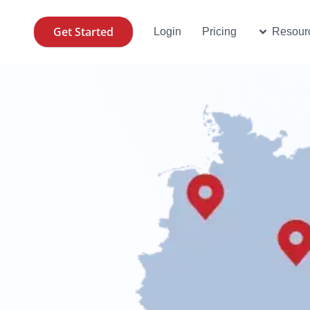
Get Started
Open Resources
Open Us
Login
Pricing
Resour