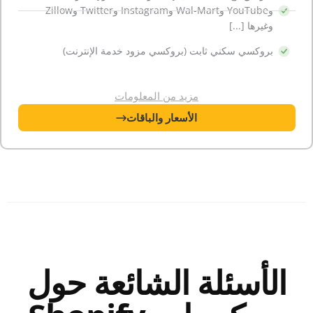
وYouTube وWal-Mart وInstagram وTwitter وZillow
وغيرها [...]
بروكسي سكني ثابت (بروكسي مزود خدمة الإنترنت)
مزيد من المعلومات
الأسعار والباقات
الأسئلة الشائعة حول