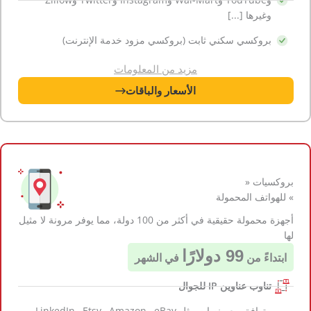
وغيرها [...]
بروكسي سكني ثابت (بروكسي مزود خدمة الإنترنت)
مزيد من المعلومات
الأسعار والباقات
بروكسيات «
» للهواتف المحمولة
أجهزة محمولة حقيقية في أكثر من 100 دولة، مما يوفر مرونة لا مثيل
لها
99 دولارًا
ابتداءً من
في الشهر
تناوب عناوين IP للجوال
متوافق مع منصات مثل eBay وAmazon وEtsy وLinkedIn