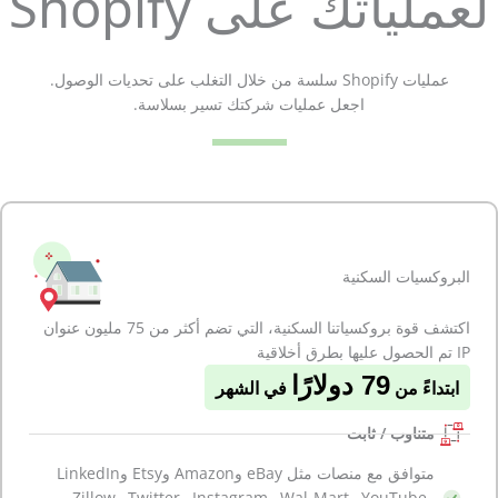
لعملياتك على Shopify
عمليات Shopify سلسة من خلال التغلب على تحديات الوصول.
اجعل عمليات شركتك تسير بسلاسة.
البروكسيات السكنية
اكتشف قوة بروكسياتنا السكنية، التي تضم أكثر من 75 مليون عنوان
IP تم الحصول عليها بطرق أخلاقية
79 دولارًا
ابتداءً من
في الشهر
متناوب / ثابت
متوافق مع منصات مثل eBay وAmazon وEtsy وLinkedIn
وYouTube وWal-Mart وInstagram وTwitter وZillow