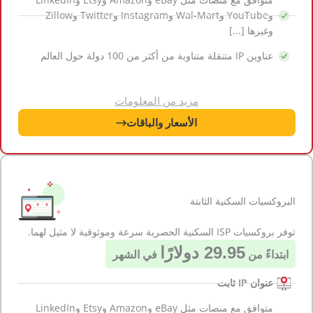
وYouTube وWal-Mart وInstagram وTwitter وZillow
وغيرها [...]
عناوين IP متنقلة متناوبة من أكثر من 100 دولة حول العالم
مزيد من المعلومات
الأسعار والباقات
البروكسيات السكنية الثابتة
توفر بروكسيات ISP السكنية الحصرية سرعة وموثوقية لا مثيل لهما.
29.95 دولارًا
ابتداءً من
في الشهر
عنوان IP ثابت
متوافق مع منصات مثل eBay وAmazon وEtsy وLinkedIn