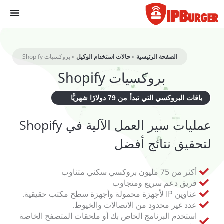
لانتقال
لى
لمحتوى
الصفحة الرئيسية
»
حالات استخدام الوكيل
»
بروكسيات Shopify
بروكسيات Shopify
باقات البروكسي التي تبدأ من 79 دولارًا شهريًّا
عمليات سير العمل الآلية في Shopify
لتحقيق نتائج أفضل
أكثر من 75 مليون بروكسي سكني متناوب
فريق دعم سريع ومتجاوب
عناوين IP لأجهزة محمولة وأجهزة سطح مكتب حقيقية.
عدد غير محدود من الاتصالات والخيوط.
استخدم البرنامج الخاص بك أو ملحقات المتصفح الخاصة