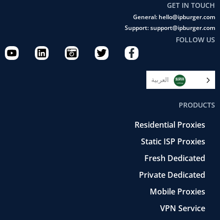
GET IN TOUCH
General: hello@ipburger.com
Support: support@ipburger.com
FOLLOW US
Y
L
C
T
F
o
i
a
w
a
u
n
m
i
c
t
k
e
t
e
العربية‏
u
e
r
t
b
b
d
a
e
o
PRODUCTS
e
i
-
r
o
n
r
k
Residential Proxies
e
-
t
f
Static ISP Proxies
r
o
Fresh Dedicated
Private Dedicated
Mobile Proxies
VPN Service