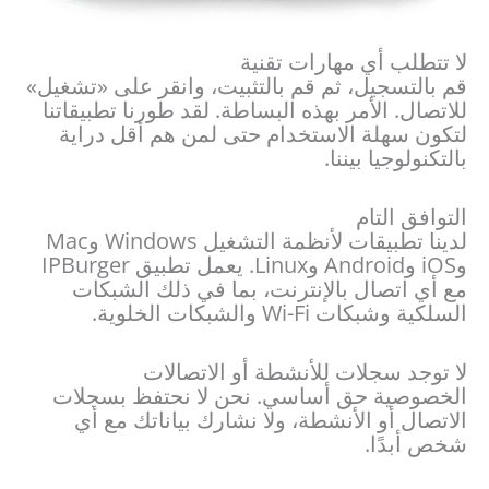
لا تتطلب أي مهارات تقنية
قم بالتسجيل، ثم قم بالتثبيت، وانقر على «تشغيل»
للاتصال. الأمر بهذه البساطة. لقد طورنا تطبيقاتنا
لتكون سهلة الاستخدام حتى لمن هم أقل دراية
بالتكنولوجيا بيننا.
التوافق التام
لدينا تطبيقات لأنظمة التشغيل Windows وMac
وiOS وAndroid وLinux. يعمل تطبيق IPBurger
مع أي اتصال بالإنترنت، بما في ذلك الشبكات
السلكية وشبكات Wi-Fi والشبكات الخلوية.
لا توجد سجلات للأنشطة أو الاتصالات
الخصوصية حق أساسي. نحن لا نحتفظ بسجلات
الاتصال أو الأنشطة، ولا نشارك بياناتك مع أي
شخص أبدًا.