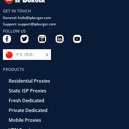
GET IN TOUCH
General: hello@ipburger.com
Support: support@ipburger.com
FOLLOW US
F
T
C
L
Y
a
w
a
i
o
c
i
m
n
u
e
t
e
k
t
中文 (简体)
b
t
r
e
u
o
e
a
d
b
PRODUCTS
o
r
-
i
e
k
r
n
Residential Proxies
-
e
f
t
Static ISP Proxies
r
o
Fresh Dedicated
Private Dedicated
Mobile Proxies