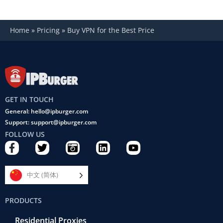
Home
»
Pricing
»
Buy VPN for the Best Price
GET IN TOUCH
General: hello@ipburger.com
Support: support@ipburger.com
FOLLOW US
F
T
C
L
Y
a
w
a
i
o
c
i
m
n
u
e
t
e
k
t
中文 (简体)
b
t
r
e
u
o
e
a
d
b
PRODUCTS
o
r
-
i
e
k
r
n
Residential Proxies