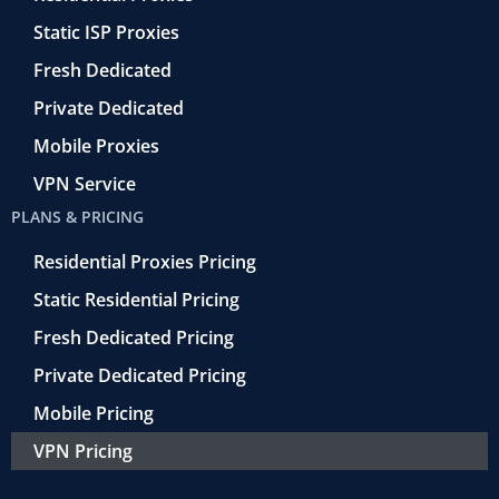
-
e
f
t
Static ISP Proxies
r
o
Fresh Dedicated
Private Dedicated
Mobile Proxies
VPN Service
PLANS & PRICING
Residential Proxies Pricing
Static Residential Pricing
Fresh Dedicated Pricing
Private Dedicated Pricing
Mobile Pricing
VPN Pricing