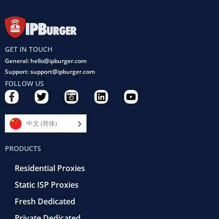
GET IN TOUCH
General: hello@ipburger.com
Support: support@ipburger.com
FOLLOW US
F
T
C
L
Y
a
w
a
i
o
c
i
m
n
u
e
t
e
k
t
中文 (简体)
b
t
r
e
u
o
e
a
d
b
PRODUCTS
o
r
-
i
e
k
r
n
Residential Proxies
-
e
f
t
Static ISP Proxies
r
o
Fresh Dedicated
Private Dedicated