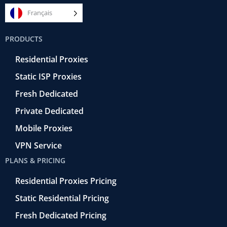
c
i
m
n
u
e
t
e
k
t
Français
b
t
r
e
u
o
e
a
d
b
PRODUCTS
o
r
-
i
e
k
r
n
Residential Proxies
-
e
f
t
Static ISP Proxies
r
o
Fresh Dedicated
Private Dedicated
Mobile Proxies
VPN Service
PLANS & PRICING
Residential Proxies Pricing
Static Residential Pricing
Fresh Dedicated Pricing