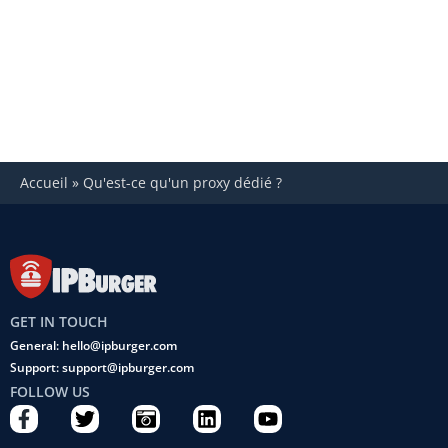
Accueil
»
Qu'est-ce qu'un proxy dédié ?
GET IN TOUCH
General: hello@ipburger.com
Support: support@ipburger.com
FOLLOW US
F
T
C
L
Y
a
w
a
i
o