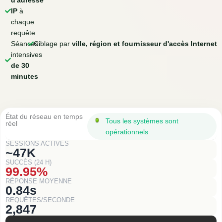
d'adresse
IP
à
chaque
requête
Séances
Ciblage par
ville, région et fournisseur d'accès Internet
intensives
de 30
minutes
État du réseau en temps
Tous les systèmes sont
réel
opérationnels
SESSIONS ACTIVES
~47K
SUCCÈS (24 H)
99.95%
RÉPONSE MOYENNE
0.84s
REQUÊTES/SECONDE
2,847