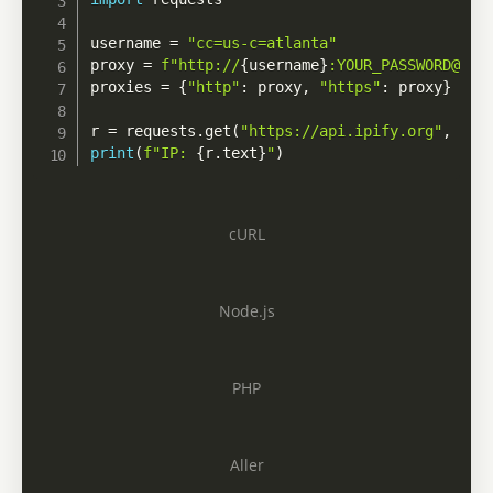
username 
=
"cc=us-c=atlanta"
proxy 
=
f"http://
{
username
}
:YOUR_PASSWORD@res
proxies 
=
{
"http"
:
 proxy
,
"https"
:
 proxy
}
r 
=
 requests
.
get
(
"https://api.ipify.org"
,
 pro
print
(
f"IP: 
{
r
.
text
}
"
)
cURL
Node.js
PHP
Aller