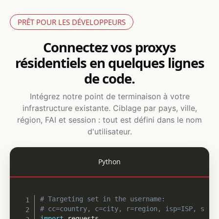
PRÊT POUR LES DÉVELOPPEURS
Connectez vos proxys
résidentiels en quelques lignes
de code.
Intégrez notre point de terminaison à votre
infrastructure existante. Ciblage par pays, ville,
région, FAI et session : tout est défini dans le nom
d'utilisateur.
Python
# Targeting set in the username:
# cc=country, c=city, r=region, isp=ISP, s=se
import
 requests
