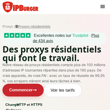
Passer
au
contenu
Proxys /
Proxys résidentiels
Excellentes notes sur
Trustpilot
·
Plus
de 434 avis
Des proxys résidentiels
qui font le travail.
Notre réseau de proxys résidentiels compte plus de 100 millions
d'adresses IP tournantes réparties dans plus de 195 pays. De
vrais appareils, de vrais FAI : avec un taux de réussite de 99,95
%, vos scrapers mènent ainsi leurs tâches à bien.
Commencer
Voir les tarifs
Changer
HTTP et HTTPS