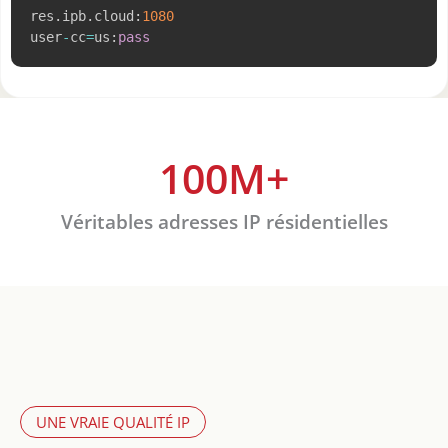
res
.
ipb
.
cloud
:
1080
user
-
cc
=
us
:
pass
100
M+
Véritables adresses IP résidentielles
UNE VRAIE QUALITÉ IP