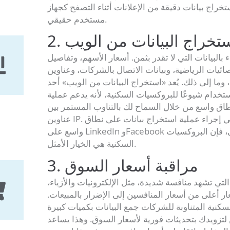
راج بيانات دقيقة من الإعلانات أثناء التصفح كجهاز
مستخدم حقيقي.
 استخراج البيانات من الويب
 بالبيانات التي لا تقدر بثمن. أسعار الأسهم، وتفاصيل
ائيات الرياضية، وبيانات الاتصال بالشركات، وعناوين
، وما إلى ذلك. يُعد «استخراج البيانات من الويب» أحد
ستخدام شيوعًا للبروكسيات السكنية، لأنه يدعم عملية
اق واسع من خلال السماح لك بالتناوب المستمر بين
عناوين IP. إذا كنت ترغب في إجراء عملية استخراج بيانات على نطاق
واسع على LinkedIn وFacebook ومنصات أخرى، فإن البروكسيات
السكنية هي الخيار الأمثل.
3. مراقبة أسعار السوق
لتي تشهد منافسة شديدة، مثل الإلكترونيات والأزياء،
ر أعلى من أسعار المنافسين إلى الإضرار بالمبيعات.
سكنية المتناوبة للشركات جمع البيانات بكميات كبيرة
لتزويدك بتحديثات فورية لأسعار السوق. وهذا يساعد