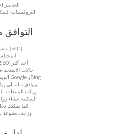
العناصر ال
البروكسيات السكني
تدعم 
المختلفة
حالات الاستخدام 
الويب
وزيادة المبيعات. ب
السكنية إنشاء روا
كما يمكنك تحلي
وزحف متنوعة يم
7. إدار