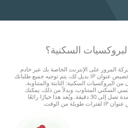
لبروكسيات السكنية؟
كة المرور على الإنترنت الخاصة بك عبر خادم
وسيط. ويقوم خادم البروكسي بتخصيص عنوان IP بديل لك، يتم توجيه جميع طلباتك
 من البروكسيات السكنية: الثابتة والمتناوبة.
سي السكني المتناوب. وبدلاً من ذلك، يمكنك
الاحتفاظ بعنوان IP واحد (ثابت) لمدة تصل إلى 30 دقيقة. ويُعد هذا خيارًا رائعًا
لة من الوقت.