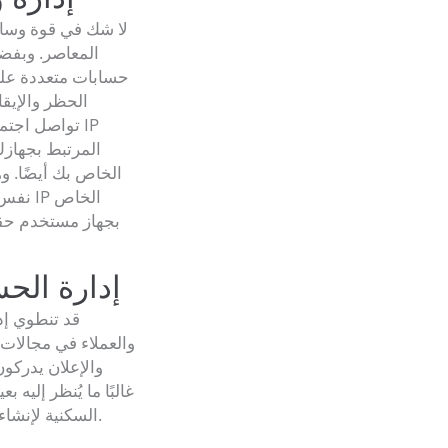
لا شك في قوة وسائ
المعاصر. وبفضل
حسابات متعددة على
الحظر والإيق
تواصل اجتما
المرتبط بجهازك
نفس ا
بجهاز مستخدم حق
8. إدارة ا
قد تنطوي إ
والعملاء في مجالات 
والإعلان يدركو
وتُستخدم عناوين IP السكنية لإنشاء وإدارة حسابات متعددة بسلاسة.