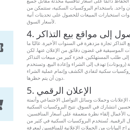
لحفاظ دائمًا على أسعار تنافسية محدثة مقابل جميع
ن واحد. باستخدام البروكسيات السكنية، ستتمكن من
دوات استخبارات المبيعات للحصول على تحديثات آنية
لأسعار السوق.
لوصول إلى مواقع بيع التذاكر
التذاكر تجارة مزدهرة في السنوات الأخيرة. غالبًا ما
لات الموسيقية في غضون دقائق من الإعلان عنها. لكن
ا إلى طلب المستهلكين. فجزء كبير من مبيعات التذاكر
ية (روبوتات) تهدف إلى الشراء وإعادة البيع. وتستخدم
روكسيات سكنية لتفادي الكشف وإتمام عملية الشراء
دون أن يتم حظرها.
5. الإعلان الرقمي
 الإعلانات وحملات وسائل التواصل الاجتماعي وأتمتة
لتحسين انتشارك في السوق. تتيح البروكسيات السكنية
 الأعمال إلقاء نظرة متعمقة على أسعار المنافسين،
 الرقمية. تُستخدم البروكسيات السكنية في كثير من
راج البيانات من الحملات الإعلانية للمنافسين لمعرفة