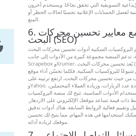
إبداعية التسويقية التي تحقق نجاحًا. ويستخدم آخرون
ة لفصل الحسابات الإعلانية تحسبًا لحالات الحظر أو
المنع.
6. التوافق مع معايير تحسين محركات
البحث (SEO)
البروكسيات السكنية أدوات تحسين محركات البحث (SEO)
. تدعم المنصة مجموعة كبيرة من الأدوات إلى جانب
Scrapebox وXrumer. يُعد تحسين محركات البحث (SEO) أحد أكثر
شيوعًا للبروكسيات السكنية. فكلما تحسّن أداء موقع
 من حيث تحسين محركات البحث، ارتفع ترتيبه على Google وBing
وYahoo. ويؤدي ذلك إلى زيادة عدد الزيارات، وزيادة العملاء المحتملين،
استخدام الأدوات المناسبة، تتيح لك منصة البروكسيات
بط ذات قيمة تساعد موقعك الإلكتروني على الازدهار.
ل وتقييم فعالية الروابط السابقة. هناك أدوات تدقيق
كنك استخدامها في هذه المهام، مما يتيح لك تحسين
موقعك لزيادة أدائه.
ة وسائل التواصل الاجتماعي