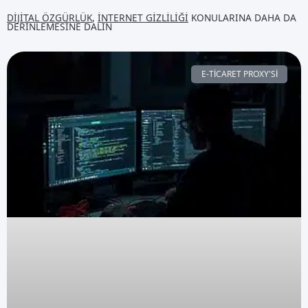
DIJITAL ÖZGÜRLÜK
,
İNTERNET GIZLILIĞI
KONULARINA DAHA DA
DERINLEMESINE DALIN
E-TICARET PROXY'SI