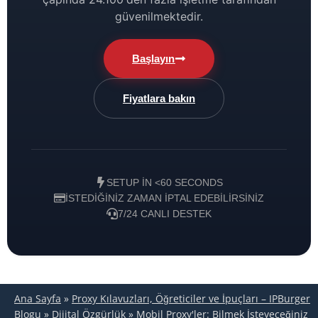
güvenilmektedir.
Başlayın
Fiyatlara bakın
SETUP IN <60 SECONDS
İSTEDIĞINIZ ZAMAN IPTAL EDEBILIRSINIZ
7/24 CANLI DESTEK
Ana Sayfa
»
Proxy Kılavuzları, Öğreticiler ve İpuçları – IPBurger
Blogu
»
Dijital Özgürlük
»
Mobil Proxy'ler: Bilmek İsteyeceğiniz