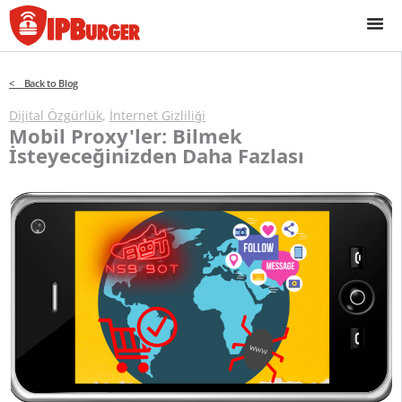
İçeriğe
geç
< Back to Blog
Dijital Özgürlük
,
İnternet Gizliliği
Mobil Proxy'ler: Bilmek
İsteyeceğinizden Daha Fazlası