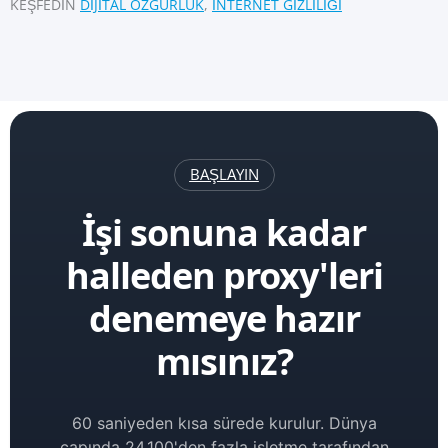
KEŞFEDIN
DIJITAL ÖZGÜRLÜK
,
İNTERNET GIZLILIĞI
BAŞLAYIN
İşi sonuna kadar
halleden proxy'leri
denemeye hazır
mısınız?
60 saniyeden kısa sürede kurulur. Dünya
çapında 24.100'den fazla işletme tarafından