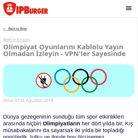
İçeriğe
geç
< Back to Blog
Web'e Erişim
Olimpiyat Oyunlarını Kablolu Yayın
Olmadan İzleyin - VPN'ler Sayesinde
Milan97
28 Ağustos 2018
Dünya gezegeninin sunduğu tüm spor etkinlikleri
arasında hiçbiri
Olimpiyatların
her dört yılda bir, Kış
müsabakalarını da sayarsak iki yılda bir topladığı
popülerlik, tutku ve ilgiyle boy ölçüşemez.