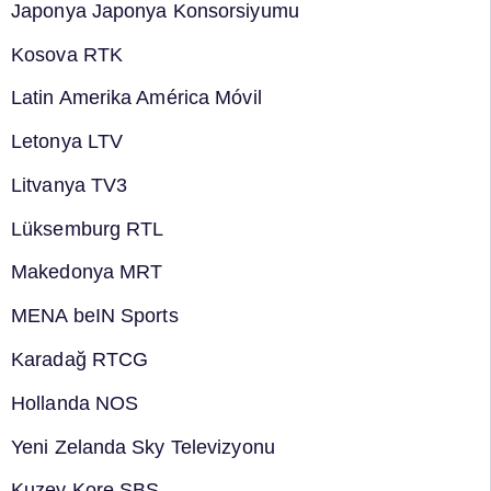
Japonya Japonya Konsorsiyumu
Kosova RTK
Latin Amerika América Móvil
Letonya LTV
Litvanya TV3
Lüksemburg RTL
Makedonya MRT
MENA beIN Sports
Karadağ RTCG
Hollanda NOS
Yeni Zelanda Sky Televizyonu
Kuzey Kore SBS