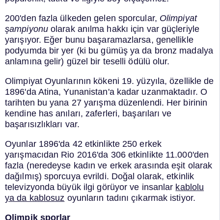
200'den fazla ülkeden gelen sporcular,
Olimpiyat
şampiyonu
olarak anılma hakkı için var güçleriyle
yarışıyor. Eğer bunu başaramazlarsa, genellikle
podyumda bir yer (ki bu gümüş ya da bronz madalya
anlamına gelir) güzel bir teselli ödülü olur.
Olimpiyat Oyunlarının kökeni 19. yüzyıla, özellikle de
1896'da Atina, Yunanistan'a kadar uzanmaktadır. O
tarihten bu yana 27 yarışma düzenlendi. Her birinin
kendine has anıları, zaferleri, başarıları ve
başarısızlıkları var.
Oyunlar 1896'da 42 etkinlikte 250 erkek
yarışmacıdan Rio 2016'da 306 etkinlikte 11.000'den
fazla (neredeyse kadın ve erkek arasında eşit olarak
dağılmış) sporcuya evrildi. Doğal olarak, etkinlik
televizyonda büyük ilgi görüyor ve insanlar
kablolu
ya da kablosuz
oyunların tadını çıkarmak istiyor.
Olimpik sporlar