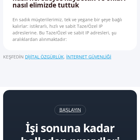
nasıl elimizde tuttuk
En sadık müşterilerimiz, tek ve yegane bir şeye bağlı
kalırlar: istikrarlı, hızlı ve sabit Taze/Özel IP
adreslerine. Bu Taze/Özel ve sabit IP adresleri, şu
aralıklardan alınmaktadır:
KEŞFEDIN
DIJITAL ÖZGÜRLÜK
,
İNTERNET GÜVENLIĞI
BAŞLAYIN
İşi sonuna kadar