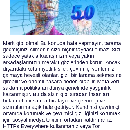
Mark gibi olma!
Bu konuda hata yapmayın, tarama
geçmişinizi silmenin size hiçbir faydası olmaz. Sizi
sadece yatak arkadaşınızın veya yakın
arkadaşlarınızın meraklı gözlerinden korur.
Ancak
dışarıdaki kötü niyetli kişiler, çevrimiçi verilerinizi
çalmaya hevesli olanlar, gizli bir tarama sekmesine
girebilir ve önemli hasara neden olabilir.
Meta veri
saklama politikaları dünya genelinde yaygınlık
kazanmıştır. Bu da sizin gibi sıradan insanları
hükümetin insafına bırakıyor ve çevrimiçi veri
sızıntılarına açık hale getiriyor.
Kendinizi çevrimiçi
ortamda korumak ve çevrimiçi gizliliğinizi korumak
için sosyal medya takibini ortadan kaldırmanız,
HTTPs Everywhere kullanmanız veya Tor