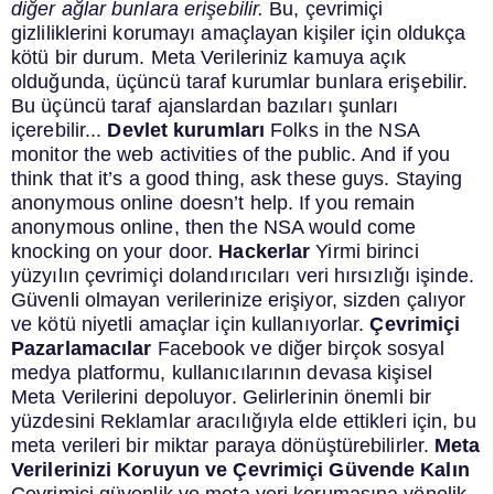
diğer ağlar bunlara erişebilir.
Bu, çevrimiçi
gizliliklerini korumayı amaçlayan kişiler için oldukça
kötü bir durum.
Meta Verileriniz kamuya açık
olduğunda, üçüncü taraf kurumlar bunlara erişebilir.
Bu üçüncü taraf ajanslardan bazıları şunları
içerebilir...
Devlet kurumları
Folks in the
NSA
monitor the web activities of the public
. And if you
think that it’s a good thing,
ask these guys
.
Staying
anonymous online doesn’t help. If you remain
anonymous online, then
the NSA would come
knocking on your door
.
Hackerlar
Yirmi birinci
yüzyılın çevrimiçi dolandırıcıları veri hırsızlığı işinde.
Güvenli olmayan verilerinize erişiyor, sizden çalıyor
ve kötü niyetli amaçlar için kullanıyorlar.
Çevrimiçi
Pazarlamacılar
Facebook ve diğer birçok sosyal
medya platformu, kullanıcılarının devasa kişisel
Meta Verilerini depoluyor. Gelirlerinin önemli bir
yüzdesini Reklamlar aracılığıyla elde ettikleri için, bu
meta verileri bir miktar paraya dönüştürebilirler.
Meta
Verilerinizi Koruyun ve Çevrimiçi Güvende Kalın
Çevrimiçi güvenlik ve meta veri korumasına yönelik