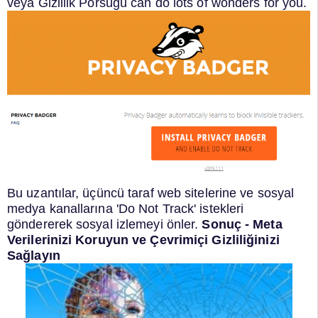
veya
Gizlilik Porsuğu
can do lots of wonders for you.
Bu uzantılar, üçüncü taraf web sitelerine ve sosyal
medya kanallarına 'Do Not Track' istekleri
göndererek sosyal izlemeyi önler.
Sonuç - Meta
Verilerinizi Koruyun ve Çevrimiçi Gizliliğinizi
Sağlayın