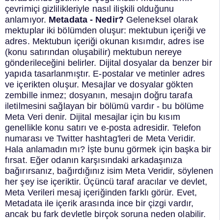
çevrimiçi gizlilikleriyle nasıl ilişkili olduğunu
anlamıyor.
Metadata - Nedir?
Geleneksel olarak
mektuplar iki bölümden oluşur: mektubun içeriği ve
adres.
Mektubun içeriği okunan kısımdır, adres ise
(konu satırından oluşabilir) mektubun nereye
gönderileceğini belirler.
Dijital dosyalar da benzer bir
yapıda tasarlanmıştır. E-postalar ve metinler adres
ve içerikten oluşur.
Mesajlar ve dosyalar gökten
zembille inmez; dosyanın, mesajın doğru tarafa
iletilmesini sağlayan bir bölümü vardır - bu bölüme
Meta Veri denir.
Dijital mesajlar için bu kısım
genellikle konu satırı ve e-posta adresidir. Telefon
numarası ve Twitter hashtag'leri de Meta Veridir.
Hala anlamadın mı?
İşte bunu görmek için başka bir
fırsat.
Eğer odanın karşısındaki arkadaşınıza
bağırırsanız, bağırdığınız isim Meta Veridir, söylenen
her şey ise içeriktir.
Üçüncü taraf aracılar ve devlet,
Meta Verileri mesaj içeriğinden farklı görür.
Evet,
Metadata ile içerik arasında ince bir çizgi vardır,
ancak bu fark devletle birçok soruna neden olabilir.