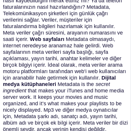
nasıl kaydedildiğini merak ettiniz mi? Ya da telefon
faturalarınızın nasıl hazırlandığını?
Metadata,
Telekomünikasyon şirketleri için günlük çağrı
verilerini sağlar. Veriler, müşteriler için
faturalandırma bilgileri hazırlamak için kullanılır.
Meta veriler çağrı süresini, arayanın numarasını ve
saati içerir.
Web sayfaları
Metadata olmasaydı,
internet neredeyse aranamaz hale gelirdi. Web
sayfalarının meta verileri sayfa başlığı, sayfa
açıklaması, yayın tarihi, anahtar kelimeler ve diğer
birçok bilgiyi içerir.
İdeal olarak, meta veriler arama
motoru platformları tarafından web'i web kullanıcıları
için aranabilir hale getirmek için kullanılır.
Dijital
medya kütüphaneleri
Metadata is the
secret
ingredient
that makes your iTunes and home media
server work. It keeps your movies and music
organized, and it’s what makes your playlists to be
nicely displayed.
Mp3 ve diğer medya oynatıcılar
için, Metadata şarkı adı, sanatçı adı, yayın tarihi,
albüm adı ve birçok ek bilgi içerir.
Meta veriler bir dizi
önemli şeydir, ancak verinin kendisi değildir.