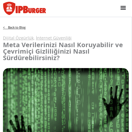
İçeriğe
geç
< Back to Blog
Dijital Özgürlük
,
İnternet Güvenliği
Meta Verilerinizi Nasıl Koruyabilir ve
Çevrimiçi Gizliliğinizi Nasıl
Sürdürebilirsiniz?