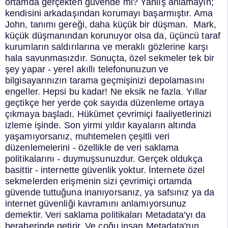
ortamda gerçekten güvende mi?
Yanlış anlamayın;
kendisini arkadaşından korumayı başarmıştır. Ama
John, tanımı gereği, daha küçük bir düşman.
Mark,
küçük düşmanından korunuyor olsa da, üçüncü taraf
kurumların saldırılarına ve meraklı gözlerine karşı
hala savunmasızdır.
Sonuçta, özel sekmeler tek bir
şey yapar - yerel akıllı telefonunuzun ve
bilgisayarınızın tarama geçmişinizi depolamasını
engeller.
Hepsi bu kadar! Ne eksik ne fazla.
Yıllar
geçtikçe her yerde çok sayıda düzenleme ortaya
çıkmaya başladı. Hükümet çevrimiçi faaliyetlerinizi
izleme işinde.
Son yirmi yıldır kayaların altında
yaşamıyorsanız, muhtemelen çeşitli veri
düzenlemelerini - özellikle de veri saklama
politikalarını - duymuşsunuzdur.
Gerçek oldukça
basittir - internette güvenlik yoktur. İnternete özel
sekmelerden erişmenin sizi çevrimiçi ortamda
güvende tuttuğuna inanıyorsanız, ya safsınız ya da
internet güvenliği kavramını anlamıyorsunuz
demektir.
Veri saklama politikaları Metadata'yı da
beraberinde getirir. Ve çoğu insan Metadata'nın