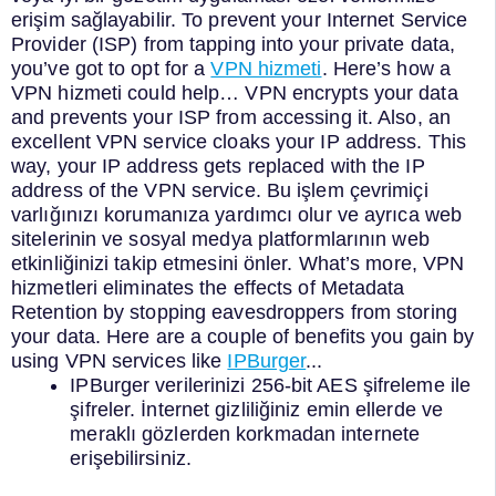
erişim sağlayabilir.
To prevent your
Internet Service
Provider
(ISP) from tapping into your private data,
you’ve got to opt for a
VPN hizmeti
.
Here’s how a
VPN hizmeti
could help…
VPN encrypts your data
and prevents your ISP from accessing it. Also, an
excellent VPN service
cloaks your IP address
. This
way, your IP address gets replaced with the IP
address of the VPN service.
Bu işlem çevrimiçi
varlığınızı korumanıza yardımcı olur ve ayrıca web
sitelerinin ve sosyal medya platformlarının web
etkinliğinizi takip etmesini önler.
What’s more,
VPN
hizmetleri
eliminates the effects of Metadata
Retention by stopping eavesdroppers from storing
your data.
Here are a couple of benefits you gain by
using VPN services like
IPBurger
...
IPBurger verilerinizi 256-bit AES şifreleme ile
şifreler. İnternet gizliliğiniz emin ellerde ve
meraklı gözlerden korkmadan internete
erişebilirsiniz.