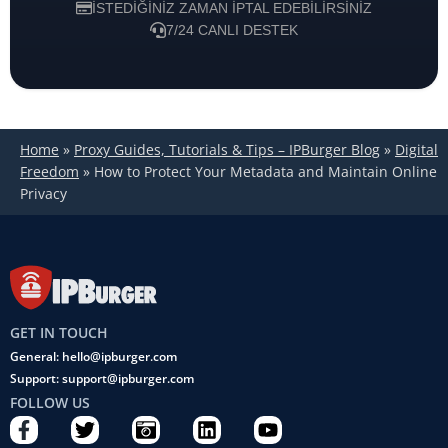
İSTEDIĞINIZ ZAMAN IPTAL EDEBILIRSINIZ
7/24 CANLI DESTEK
Home
»
Proxy Guides, Tutorials & Tips – IPBurger Blog
»
Digital
Freedom
»
How to Protect Your Metadata and Maintain Online
Privacy
GET IN TOUCH
General: hello@ipburger.com
Support: support@ipburger.com
FOLLOW US
F
T
C
L
Y
a
w
a
i
o