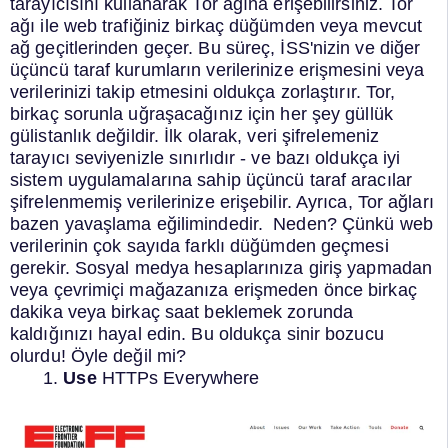
tarayıcısını kullanarak Tor ağına erişebilirsiniz.
Tor
ağı ile web trafiğiniz birkaç düğümden veya mevcut
ağ geçitlerinden geçer. Bu süreç, İSS'nizin ve diğer
üçüncü taraf kurumların verilerinize erişmesini veya
verilerinizi takip etmesini oldukça zorlaştırır.
Tor,
birkaç sorunla uğraşacağınız için her şey güllük
gülistanlık değildir.
İlk olarak, veri şifrelemeniz
tarayıcı seviyenizle sınırlıdır - ve bazı oldukça iyi
sistem uygulamalarına sahip üçüncü taraf aracılar
şifrelenmemiş verilerinize erişebilir.
Ayrıca, Tor ağları
bazen yavaşlama eğilimindedir.
Neden?
Çünkü web
verilerinin çok sayıda farklı düğümden geçmesi
gerekir.
Sosyal medya hesaplarınıza giriş yapmadan
veya çevrimiçi mağazanıza erişmeden önce birkaç
dakika veya birkaç saat beklemek zorunda
kaldığınızı hayal edin.
Bu oldukça sinir bozucu
olurdu! Öyle değil mi?
Use
HTTPs Everywhere