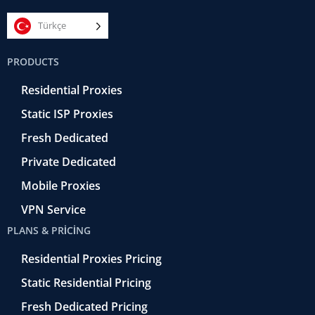
c
i
m
n
u
e
t
e
k
t
Türkçe
b
t
r
e
u
o
e
a
d
b
PRODUCTS
o
r
-
i
e
k
r
n
Residential Proxies
-
e
f
t
Static ISP Proxies
r
o
Fresh Dedicated
Private Dedicated
Mobile Proxies
VPN Service
PLANS & PRICING
Residential Proxies Pricing
Static Residential Pricing
Fresh Dedicated Pricing