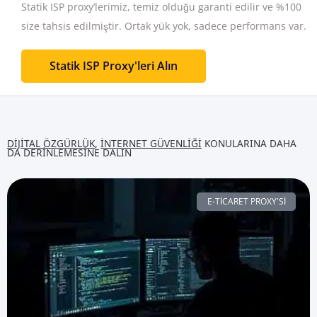
Statik ISP proxy’lerimiz, temiz olduğu garanti edilir ve %100
size tahsis edilmiştir.
Ortak yük yok, sadece performans var.
Statik ISP Proxy'leri Alın
DIJITAL ÖZGÜRLÜK
,
İNTERNET GÜVENLIĞI
KONULARINA DAHA
DA DERINLEMESINE DALIN
E-TICARET PROXY'SI