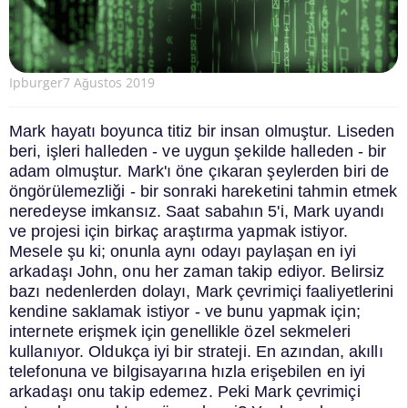
Ipburger
7 Ağustos 2019
Mark hayatı boyunca titiz bir insan olmuştur. Liseden
beri, işleri halleden - ve uygun şekilde halleden - bir
adam olmuştur.
Mark'ı öne çıkaran şeylerden biri de
öngörülemezliği - bir sonraki hareketini tahmin etmek
neredeyse imkansız.
Saat sabahın 5'i, Mark uyandı
ve projesi için birkaç araştırma yapmak istiyor.
Mesele şu ki; onunla aynı odayı paylaşan en iyi
arkadaşı John, onu her zaman takip ediyor.
Belirsiz
bazı nedenlerden dolayı, Mark çevrimiçi faaliyetlerini
kendine saklamak istiyor - ve bunu yapmak için;
internete erişmek için genellikle özel sekmeleri
kullanıyor.
Oldukça iyi bir strateji. En azından, akıllı
telefonuna ve bilgisayarına hızla erişebilen en iyi
arkadaşı onu takip edemez.
Peki Mark çevrimiçi