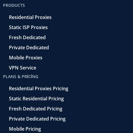
o
e
a
d
b
PRODUCTS
o
r
-
i
e
k
r
n
Residential Proxies
-
e
f
t
Static ISP Proxies
r
o
Fresh Dedicated
Private Dedicated
Mobile Proxies
VPN Service
PLANS & PRICING
Residential Proxies Pricing
Static Residential Pricing
Fresh Dedicated Pricing
Private Dedicated Pricing
Mobile Pricing