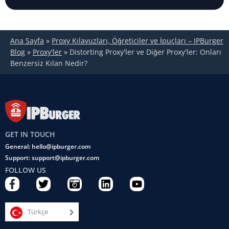
Ana Sayfa
»
Proxy Kılavuzları, Öğreticiler ve İpuçları – IPBurger
Blog
»
Proxy'ler
»
Distorting Proxy'ler ve Diğer Proxy'ler: Onları
Benzersiz Kılan Nedir?
GET IN TOUCH
General: hello@ipburger.com
Support: support@ipburger.com
FOLLOW US
F
T
C
L
Y
a
w
a
i
o
c
i
m
n
u
e
t
e
k
t
Türkçe
b
t
r
e
u