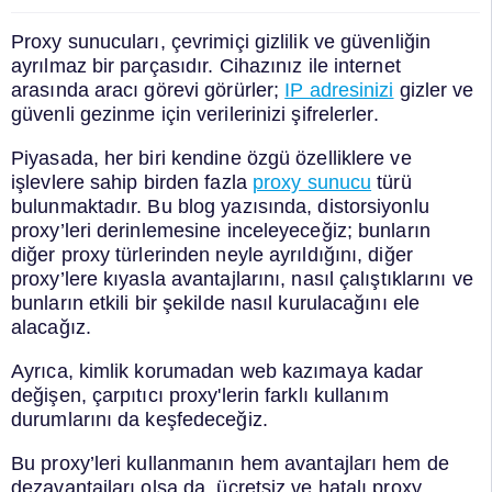
Proxy sunucuları, çevrimiçi gizlilik ve güvenliğin
ayrılmaz bir parçasıdır. Cihazınız ile internet
arasında aracı görevi görürler;
IP adresinizi
gizler ve
güvenli gezinme için verilerinizi şifrelerler.
Piyasada, her biri kendine özgü özelliklere ve
işlevlere sahip birden fazla
proxy sunucu
türü
bulunmaktadır. Bu blog yazısında, distorsiyonlu
proxy’leri derinlemesine inceleyeceğiz; bunların
diğer proxy türlerinden neyle ayrıldığını, diğer
proxy’lere kıyasla avantajlarını, nasıl çalıştıklarını ve
bunların etkili bir şekilde nasıl kurulacağını ele
alacağız.
Ayrıca, kimlik korumadan web kazımaya kadar
değişen, çarpıtıcı proxy'lerin farklı kullanım
durumlarını da keşfedeceğiz.
Bu proxy’leri kullanmanın hem avantajları hem de
dezavantajları olsa da, ücretsiz ve hatalı proxy