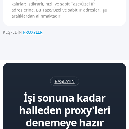
kalırlar: istikrarlı, hızlı ve sabit Taze/Özel IP
adreslerine. Bu Taze/Özel ve sabit IP adresleri, şu
aralıklardan alınmaktadır:
KEŞFEDIN
PROXYLER
BAŞLAYIN
İşi sonuna kadar
halleden proxy'leri
denemeye hazır