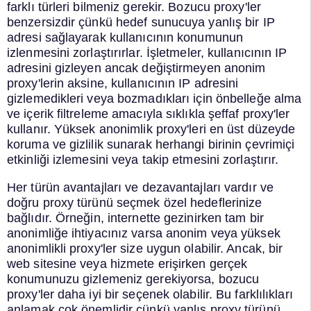
farklı türleri bilmeniz gerekir. Bozucu proxy'ler
benzersizdir çünkü hedef sunucuya yanlış bir IP
adresi sağlayarak kullanıcının konumunun
izlenmesini zorlaştırırlar. İşletmeler, kullanıcının IP
adresini gizleyen ancak değiştirmeyen anonim
proxy'lerin aksine, kullanıcının IP adresini
gizlemedikleri veya bozmadıkları için önbelleğe alma
ve içerik filtreleme amacıyla sıklıkla şeffaf proxy'ler
kullanır. Yüksek anonimlik proxy'leri en üst düzeyde
koruma ve gizlilik sunarak herhangi birinin çevrimiçi
etkinliği izlemesini veya takip etmesini zorlaştırır.
Her türün avantajları ve dezavantajları vardır ve
doğru proxy türünü seçmek özel hedeflerinize
bağlıdır. Örneğin, internette gezinirken tam bir
anonimliğe ihtiyacınız varsa anonim veya yüksek
anonimlikli proxy'ler size uygun olabilir. Ancak, bir
web sitesine veya hizmete erişirken gerçek
konumunuzu gizlemeniz gerekiyorsa, bozucu
proxy'ler daha iyi bir seçenek olabilir. Bu farklılıkları
anlamak çok önemlidir çünkü yanlış proxy türünü