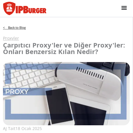
İçeriğe
geç
< Back to Blog
Proxyler
Çarpıtıcı Proxy'ler ve Diğer Proxy'ler:
Onları Benzersiz Kılan Nedir?
AJ Tait
18 Ocak 2025