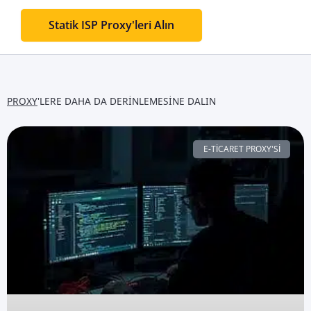
Statik ISP Proxy'leri Alın
PROXY
'LERE DAHA DA DERINLEMESINE DALIN
E-TICARET PROXY'SI