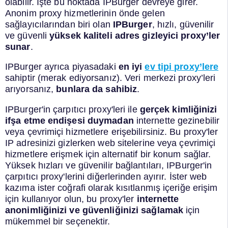
olabilir. İşte bu noktada IPBurger devreye girer.
Anonim proxy hizmetlerinin önde gelen
sağlayıcılarından biri olan
IPBurger
, hızlı, güvenilir
ve güvenli
yüksek kaliteli adres gizleyici proxy’ler
sunar
.
IPBurger ayrıca piyasadaki
en iyi
ev tipi proxy’lere
sahiptir (merak ediyorsanız). Veri merkezi proxy’leri
arıyorsanız,
bunlara da sahibiz
.
IPBurger'in çarpıtıcı proxy'leri ile
gerçek kimliğinizi
ifşa etme endişesi duymadan
internette gezinebilir
veya çevrimiçi hizmetlere erişebilirsiniz. Bu proxy'ler
IP adresinizi gizlerken web sitelerine veya çevrimiçi
hizmetlere erişmek için alternatif bir konum sağlar.
Yüksek hızları ve güvenilir bağlantıları, IPBurger'in
çarpıtıcı proxy'lerini diğerlerinden ayırır. İster web
kazıma ister coğrafi olarak kısıtlanmış içeriğe erişim
için kullanıyor olun, bu proxy'ler
internette
anonimliğinizi ve güvenliğinizi sağlamak
için
mükemmel bir seçenektir.