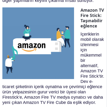
diğer yapımların keyfini çıkarma fırsatı sunuyor.
Amazon TV
Fire Stick:
Taşınabilir
eğlence
İçeriklerin
mobil olarak
izlenmesi
için
mükemmel
bir
alternatif,
Amazon TV
Fire Stick’tir.
Dev e-
ticaret şirketinin içerik oynatma ve çevrimiçi eğlence
ürün yelpazesinin gurur verici bir üyesi olan
Firestick’e, Amazon Fire TV medya oynatıcı ve daha
yeni çıkan Amazon TV Fire Cube da eşlik ediyor.