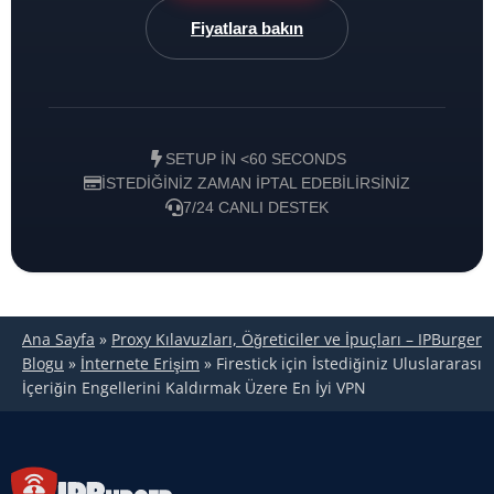
Fiyatlara bakın
SETUP IN <60 SECONDS
İSTEDIĞINIZ ZAMAN IPTAL EDEBILIRSINIZ
7/24 CANLI DESTEK
Ana Sayfa
»
Proxy Kılavuzları, Öğreticiler ve İpuçları – IPBurger
Blogu
»
İnternete Erişim
»
Firestick için İstediğiniz Uluslararası
İçeriğin Engellerini Kaldırmak Üzere En İyi VPN