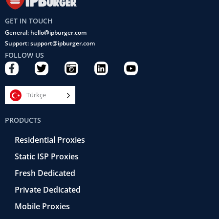
GET IN TOUCH
General: hello@ipburger.com
Support: support@ipburger.com
FOLLOW US
F
T
C
L
Y
a
w
a
i
o
c
i
m
n
u
e
t
e
k
t
Türkçe
b
t
r
e
u
o
e
a
d
b
PRODUCTS
o
r
-
i
e
k
r
n
Residential Proxies
-
e
f
t
Static ISP Proxies
r
o
Fresh Dedicated
Private Dedicated
Mobile Proxies