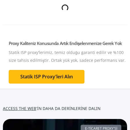
Proxy Kaliteniz Konusunda Artık Endişelenmenize Gerek Yok
Statik ISP proxy’lerimiz, temiz olduğu garanti edilir ve %100
size tahsis edilmiştir.
Ortak yük yok, sadece performans var.
Statik ISP Proxy'leri Alın
ACCESS THE WEB
'IN DAHA DA DERINLERINE DALIN
E-TICARET PROXY'SI