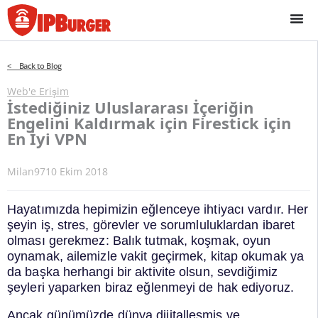
İçeriğe
geç
< Back to Blog
Web'e Erişim
İstediğiniz Uluslararası İçeriğin
Engelini Kaldırmak için Firestick için
En İyi VPN
Milan97
10 Ekim 2018
Hayatımızda hepimizin eğlenceye ihtiyacı vardır. Her
şeyin iş, stres, görevler ve sorumluluklardan ibaret
olması gerekmez: Balık tutmak, koşmak, oyun
oynamak, ailemizle vakit geçirmek, kitap okumak ya
da başka herhangi bir aktivite olsun, sevdiğimiz
şeyleri yaparken biraz eğlenmeyi de hak ediyoruz.
Ancak günümüzde dünya dijitalleşmiş ve