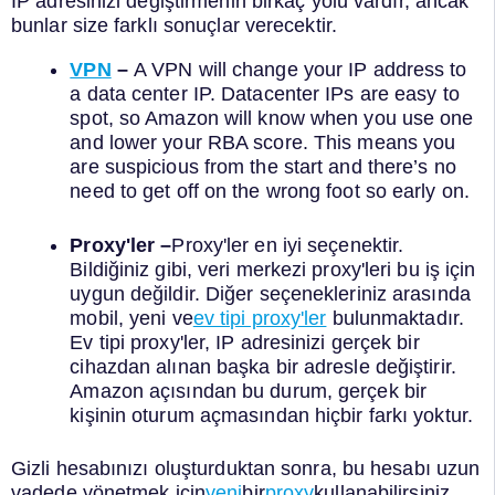
IP adresinizi değiştirmenin birkaç yolu vardır, ancak
bunlar size farklı sonuçlar verecektir.
VPN
–
A VPN will change your IP address to
a data center IP. Datacenter IPs are easy to
spot, so Amazon will know when you use one
and lower your RBA score. This means you
are suspicious from the start and there’s no
need to get off on the wrong foot so early on.
Proxy'ler –
Proxy'ler en iyi seçenektir.
Bildiğiniz gibi, veri merkezi proxy'leri bu iş için
uygun değildir. Diğer seçenekleriniz arasında
mobil, yeni ve
ev tipi proxy'ler
bulunmaktadır.
Ev tipi proxy'ler, IP adresinizi gerçek bir
cihazdan alınan başka bir adresle değiştirir.
Amazon açısından bu durum, gerçek bir
kişinin oturum açmasından hiçbir farkı yoktur.
Gizli hesabınızı oluşturduktan sonra, bu hesabı uzun
vadede yönetmek için
yeni
bir
proxy
kullanabilirsiniz.