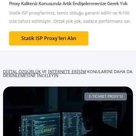
Proxy Kaliteniz Konusunda Artık Endişelenmenize Gerek Yok
Statik ISP proxy’lerimiz, temiz olduğu garanti edilir ve %100
size tahsis edilmiştir.
Ortak yük yok, sadece performans var.
Statik ISP Proxy'leri Alın
DIJITAL ÖZGÜRLÜK
VE
İNTERNETE ERIŞIM
KONULARINI DAHA DA
DERINLEMESINE INCELEYIN
E-TICARET PROXY'SI