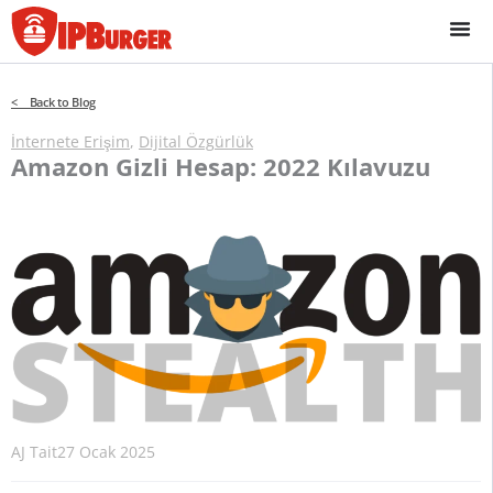
İçeriğe
geç
< Back to Blog
İnternete Erişim
,
Dijital Özgürlük
Amazon Gizli Hesap: 2022 Kılavuzu
AJ Tait
27 Ocak 2025