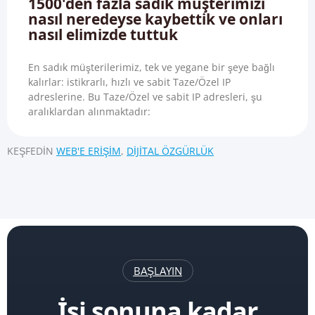
1500'den fazla sadık müşterimizi
nasıl neredeyse kaybettik ve onları
nasıl elimizde tuttuk
En sadık müşterilerimiz, tek ve yegane bir şeye bağlı
kalırlar: istikrarlı, hızlı ve sabit Taze/Özel IP
adreslerine. Bu Taze/Özel ve sabit IP adresleri, şu
aralıklardan alınmaktadır:
KEŞFEDIN
WEB'E ERIŞIM
,
DIJITAL ÖZGÜRLÜK
BAŞLAYIN
İşi sonuna kadar