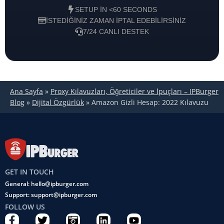
SETUP IN <60 SECONDS
İSTEDIĞINIZ ZAMAN IPTAL EDEBILIRSINIZ
7/24 CANLI DESTEK
Ana Sayfa
»
Proxy Kılavuzları, Öğreticiler ve İpuçları – IPBurger
Blog
»
Dijital Özgürlük
»
Amazon Gizli Hesap: 2022 Kılavuzu
GET IN TOUCH
General: hello@ipburger.com
Support: support@ipburger.com
FOLLOW US
F
T
C
L
Y