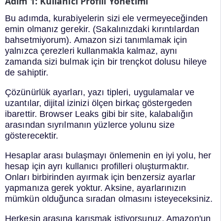
Adım 1: Kullanıcı Profili Yönetimi
Bu adımda, kurabiyelerin sizi ele vermeyeceğinden
emin olmanız gerekir. (Sakalınızdaki kırıntılardan
bahsetmiyorum). Amazon sizi tanımlamak için
yalnızca çerezleri kullanmakla kalmaz, aynı
zamanda sizi bulmak için bir trençkot dolusu hileye
de sahiptir.
Çözünürlük ayarları, yazı tipleri, uygulamalar ve
uzantılar, dijital izinizi ölçen birkaç göstergeden
ibarettir. Browser Leaks gibi bir site, kalabalığın
arasından sıyrılmanın yüzlerce yolunu size
gösterecektir.
Hesaplar arası bulaşmayı önlemenin en iyi yolu, her
hesap için ayrı kullanıcı profilleri oluşturmaktır.
Onları birbirinden ayırmak için benzersiz ayarlar
yapmanıza gerek yoktur. Aksine, ayarlarınızın
mümkün olduğunca sıradan olmasını isteyeceksiniz.
Herkesin arasına karışmak istiyorsunuz. Amazon'un