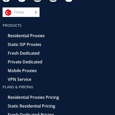
a
w
a
i
o
c
i
m
n
u
e
t
e
k
t
Türkçe
b
t
r
e
u
o
e
a
d
b
PRODUCTS
o
r
-
i
e
k
r
n
Residential Proxies
-
e
f
t
Static ISP Proxies
r
o
Fresh Dedicated
Private Dedicated
Mobile Proxies
VPN Service
PLANS & PRICING
Residential Proxies Pricing
Static Residential Pricing
Fresh Dedicated Pricing