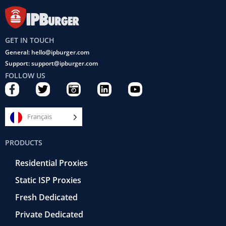
GET IN TOUCH
General: hello@ipburger.com
Support: support@ipburger.com
FOLLOW US
F
T
C
L
Y
a
w
a
i
o
c
i
m
n
u
e
t
e
k
t
Français
b
t
r
e
u
o
e
a
d
b
PRODUCTS
o
r
-
i
e
k
r
n
Residential Proxies
-
e
f
t
Static ISP Proxies
r
o
Fresh Dedicated
Private Dedicated