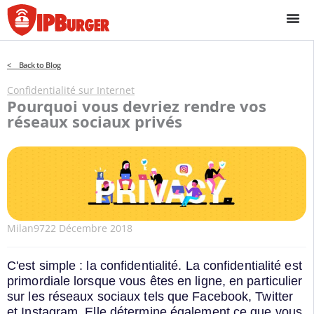
Passer
au
contenu
< Back to Blog
Confidentialité sur Internet
Pourquoi vous devriez rendre vos
réseaux sociaux privés
Milan97
22 Décembre 2018
C'est simple : la confidentialité. La confidentialité est
primordiale lorsque vous êtes en ligne, en particulier
sur les réseaux sociaux tels que Facebook, Twitter
et Instagram. Elle détermine également ce que vous