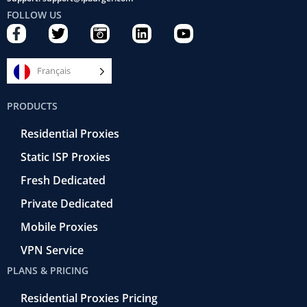
FOLLOW US
F
T
C
L
Y
a
w
a
i
o
c
i
m
n
u
e
t
e
k
t
Français
b
t
r
e
u
o
e
a
d
b
PRODUCTS
o
r
-
i
e
k
r
n
Residential Proxies
-
e
f
t
Static ISP Proxies
r
o
Fresh Dedicated
Private Dedicated
Mobile Proxies
VPN Service
PLANS & PRICING
Residential Proxies Pricing