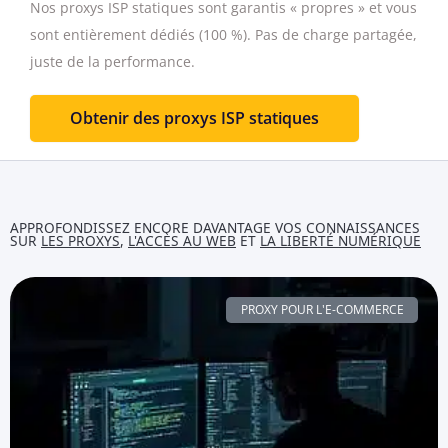
Nos proxys ISP statiques sont garantis « propres » et vous
sont entièrement dédiés (100 %).
Pas de charge partagée,
juste de la performance.
Obtenir des proxys ISP statiques
APPROFONDISSEZ ENCORE DAVANTAGE VOS CONNAISSANCES
SUR
LES PROXYS
,
L'ACCÈS AU WEB
ET
LA LIBERTÉ NUMÉRIQUE
PROXY POUR L'E-COMMERCE