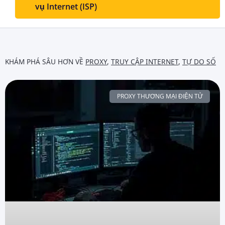
vụ Internet (ISP)
KHÁM PHÁ SÂU HƠN VỀ
PROXY
,
TRUY CẬP INTERNET
,
TỰ DO SỐ
PROXY THƯƠNG MẠI ĐIỆN TỬ