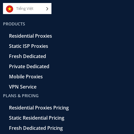
c
i
m
n
u
e
t
e
k
t
Tiếng Việt
b
t
r
e
u
o
e
a
d
b
PRODUCTS
o
r
-
i
e
k
r
n
Residential Proxies
-
e
f
t
Static ISP Proxies
r
o
Fresh Dedicated
Private Dedicated
Mobile Proxies
VPN Service
PLANS & PRICING
Residential Proxies Pricing
Static Residential Pricing
Fresh Dedicated Pricing