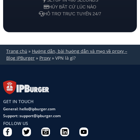
SETUP IN <60 SECONDS
HỦY BẤT CỨ LÚC NÀO
HỖ TRỢ TRỰC TUYẾN 24/7
Trang chủ
»
Hướng dẫn, bài hướng dẫn và mẹo về proxy –
Blog IPBurger
»
Proxy
»
VPN là gì?
GET IN TOUCH
General: hello@ipburger.com
Support: support@ipburger.com
FOLLOW US
F
T
C
L
Y
a
w
a
i
o