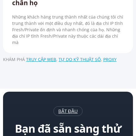
chân họ
Những khách hàng trung thành nhất của chúng tôi chỉ
trung thành với một điều duy nhất, đó là địa chỉ IP tĩnh
Fresh/Private ổn định và nhanh chóng của họ. Những
địa chỉ IP tĩnh Fresh/Private này thuộc các dải địa chỉ
mà
KHÁM PHÁ
TRUY CẬP WEB
,
TỰ DO KỸ THUẬT SỐ
,
PROXY
BẮT ĐẦU
Bạn đã sẵn sàng thử