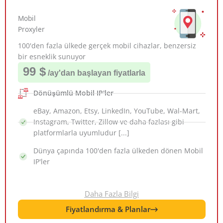
Mobil
Proxyler
100'den fazla ülkede gerçek mobil cihazlar, benzersiz
bir esneklik sunuyor
99 $
/ay
'dan başlayan fiyatlarla
Dönüşümlü Mobil IP'ler
eBay, Amazon, Etsy, LinkedIn, YouTube, Wal-Mart,
Instagram, Twitter, Zillow ve daha fazlası gibi
platformlarla uyumludur [...]
Dünya çapında 100'den fazla ülkeden dönen Mobil
IP'ler
Daha Fazla Bilgi
Fiyatlandırma & Planlar