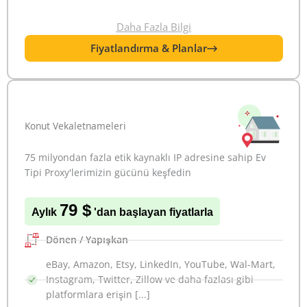
Daha Fazla Bilgi
Fiyatlandırma & Planlar
Konut Vekaletnameleri
75 milyondan fazla etik kaynaklı IP adresine sahip Ev
Tipi Proxy'lerimizin gücünü keşfedin
79 $
Aylık
'dan başlayan fiyatlarla
Dönen / Yapışkan
eBay, Amazon, Etsy, LinkedIn, YouTube, Wal-Mart,
Instagram, Twitter, Zillow ve daha fazlası gibi
platformlara erişin [...]