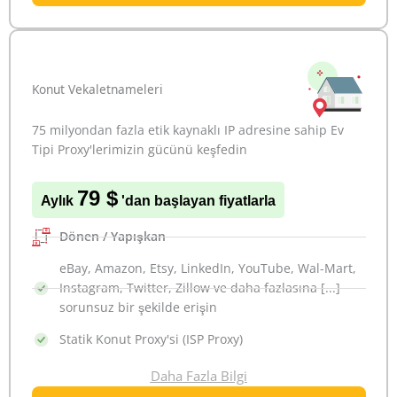
Konut Vekaletnameleri
75 milyondan fazla etik kaynaklı IP adresine sahip Ev
Tipi Proxy'lerimizin gücünü keşfedin
79 $
Aylık
'dan başlayan fiyatlarla
Dönen / Yapışkan
eBay, Amazon, Etsy, LinkedIn, YouTube, Wal-Mart,
Instagram, Twitter, Zillow ve daha fazlasına [...]
sorunsuz bir şekilde erişin
Statik Konut Proxy'si (ISP Proxy)
Daha Fazla Bilgi