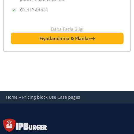
Özel IP Adresi
Daha Fazla Bilgi
Fiyatlandırma & Planlar
Home
»
Pricing block Use Case pages