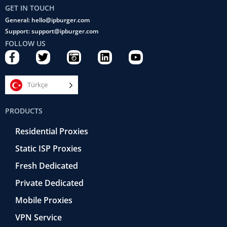
GET IN TOUCH
General: hello@ipburger.com
Support: support@ipburger.com
FOLLOW US
F
T
C
L
Y
a
w
a
i
o
c
i
m
n
u
e
t
e
k
t
Türkçe
b
t
r
e
u
o
e
a
d
b
PRODUCTS
o
r
-
i
e
k
r
n
Residential Proxies
-
e
f
t
Static ISP Proxies
r
o
Fresh Dedicated
Private Dedicated
Mobile Proxies
VPN Service