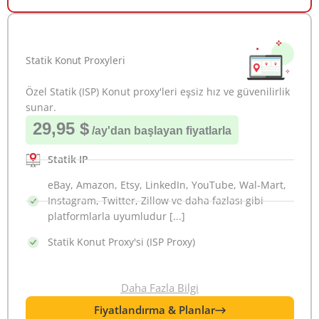
Statik Konut Proxyleri
Özel Statik (ISP) Konut proxy'leri eşsiz hız ve güvenilirlik
sunar.
29,95 $
/ay
'dan başlayan fiyatlarla
Statik IP
eBay, Amazon, Etsy, LinkedIn, YouTube, Wal-Mart,
Instagram, Twitter, Zillow ve daha fazlası gibi
platformlarla uyumludur [...]
Statik Konut Proxy'si (ISP Proxy)
Daha Fazla Bilgi
Fiyatlandırma & Planlar