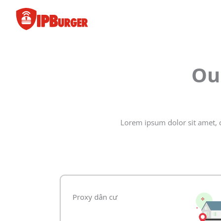
Bỏ
để
qua
phần
nội
dung
Ou
Lorem ipsum dolor sit amet, c
Proxy dân cư