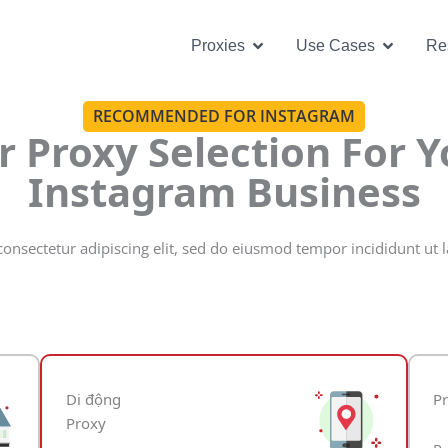
Open Proxies
Open U
Proxies
Use Cases
Re
RECOMMENDED FOR INSTAGRAM
r Proxy Selection For Y
Instagram Business
onsectetur adipiscing elit, sed do eiusmod tempor incididunt ut 
Di động
Pr
Proxy