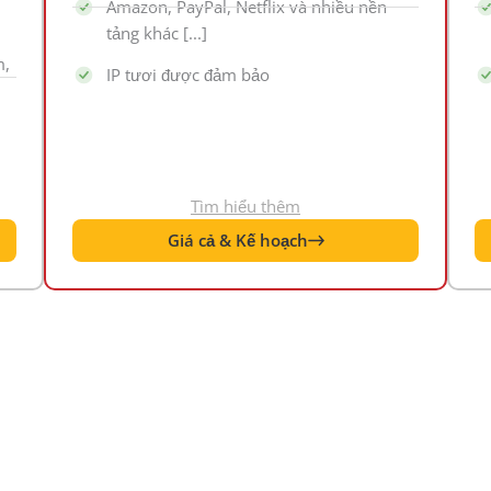
Amazon, PayPal, Netflix và nhiều nền
tảng khác [...]
m,
IP tươi được đảm bảo
Tìm hiểu thêm
Giá cả & Kế hoạch