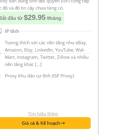
oxy dân dụng tĩnh độc quyền (ISP) cung cấp
c độ và độ tin cậy chưa từng có.
$29.95
Bắt đầu từ
/tháng
IP tĩnh
Tương thích với các nền tảng như eBay,
Amazon, Etsy, LinkedIn, YouTube, Wal-
Mart, Instagram, Twitter, Zillow và nhiều
nền tảng khác [...]
Proxy khu dân cư tĩnh (ISP Proxy)
Tìm hiểu thêm
Giá cả & Kế hoạch