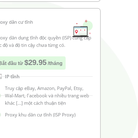
oxy dân cư tĩnh
oxy dân dụng tĩnh độc quyền (ISP) cung cấp
c độ và độ tin cậy chưa từng có.
$29.95
Bắt đầu từ
/tháng
IP tĩnh
Truy cập eBay, Amazon, PayPal, Etsy,
Wal-Mart, Facebook và nhiều trang web
khác [...] một cách thuận tiện
Proxy khu dân cư tĩnh (ISP Proxy)