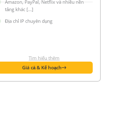
Amazon, PayPal, Netflix và nhiều nền
tảng khác [...]
Địa chỉ IP chuyên dụng
Tìm hiểu thêm
Giá cả & Kế hoạch