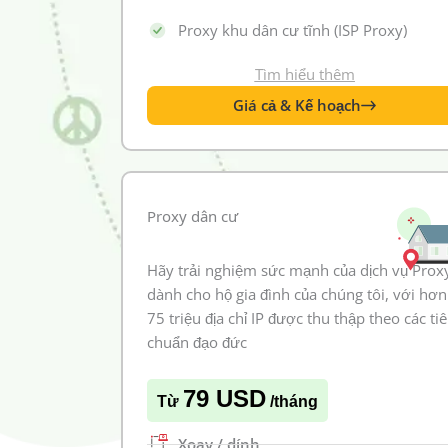
Proxy khu dân cư tĩnh (ISP Proxy)
Tìm hiểu thêm
Giá cả & Kế hoạch
Proxy dân cư
Hãy trải nghiệm sức mạnh của dịch vụ Prox
dành cho hộ gia đình của chúng tôi, với hơn
75 triệu địa chỉ IP được thu thập theo các ti
chuẩn đạo đức
79 USD
Từ
/tháng
Xoay / dính