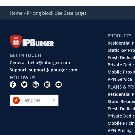
Home
»
Pricing block Use Case pages
PRODUCTS
Residential P
Static ISP Pr
GET IN TOUCH
Fresh Dedica
General: hello@ipburger.com
Private Dedi
Support: support@ipburger.com
Mobile Proxi
FOLLOW US
VPN Service
F
T
C
L
Y
PLANS & PR
a
w
a
i
o
c
i
m
n
u
Residential P
e
t
e
k
t
Tiếng Việt
b
t
r
e
u
Static Reside
o
e
a
d
b
Fresh Dedica
o
r
-
i
e
k
r
n
Private Dedic
-
e
Mobile Pricin
f
t
r
VPN Pricing
o