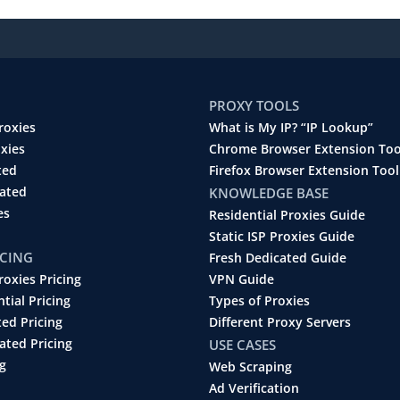
PROXY TOOLS
roxies
What is My IP? “IP Lookup”
oxies
Chrome Browser Extension Too
ted
Firefox Browser Extension Tool
cated
KNOWLEDGE BASE
es
Residential Proxies Guide
Static ISP Proxies Guide
ICING
Fresh Dedicated Guide
roxies Pricing
VPN Guide
ntial Pricing
Types of Proxies
ted Pricing
Different Proxy Servers
ated Pricing
USE CASES
g
Web Scraping
Ad Verification