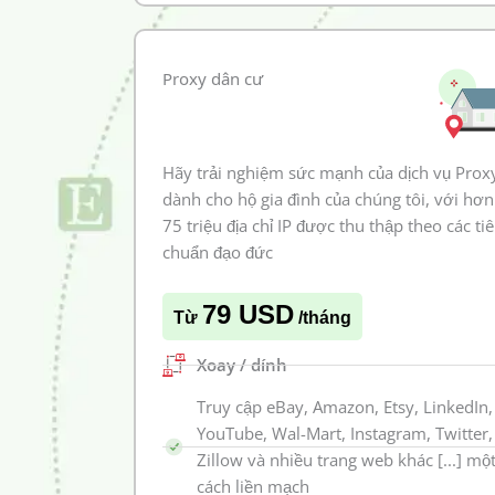
Proxy dân cư
Hãy trải nghiệm sức mạnh của dịch vụ Prox
dành cho hộ gia đình của chúng tôi, với hơn
75 triệu địa chỉ IP được thu thập theo các ti
chuẩn đạo đức
79 USD
Từ
/tháng
Xoay / dính
Truy cập eBay, Amazon, Etsy, LinkedIn,
YouTube, Wal-Mart, Instagram, Twitter,
Zillow và nhiều trang web khác [...] mộ
cách liền mạch