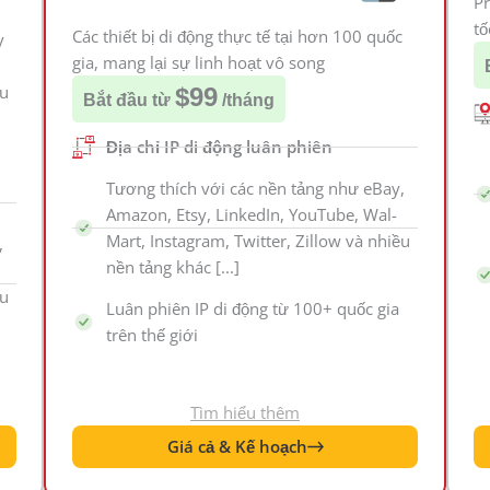
Pr
tố
Các thiết bị di động thực tế tại hơn 100 quốc
y
gia, mang lại sự linh hoạt vô song
êu
$99
Bắt đầu từ
/tháng
Địa chỉ IP di động luân phiên
Tương thích với các nền tảng như eBay,
Amazon, Etsy, LinkedIn, YouTube, Wal-
Mart, Instagram, Twitter, Zillow và nhiều
,
nền tảng khác [...]
ều
Luân phiên IP di động từ 100+ quốc gia
trên thế giới
Tìm hiểu thêm
Giá cả & Kế hoạch