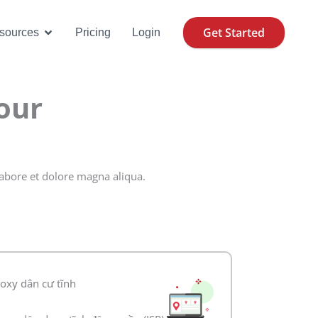
Get Started
se Cases
Open Resources
sources
Pricing
Login
our
labore et dolore magna aliqua.
oxy dân cư tĩnh