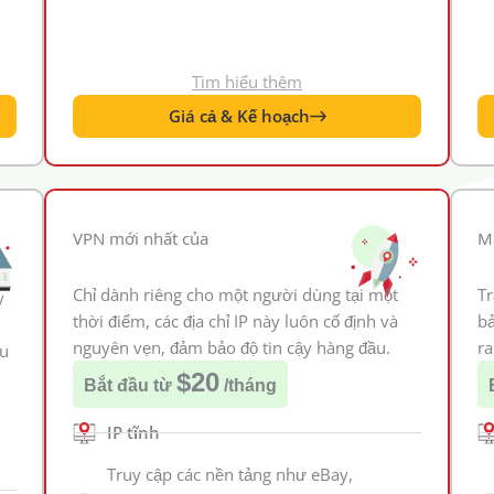
Tìm hiểu thêm
Giá cả & Kế hoạch
VPN mới nhất của
M
Chỉ dành riêng cho một người dùng tại một
Tr
y
thời điểm, các địa chỉ IP này luôn cố định và
bả
nguyên vẹn, đảm bảo độ tin cậy hàng đầu.
r
êu
$20
Bắt đầu từ
/tháng
IP tĩnh
Truy cập các nền tảng như eBay,