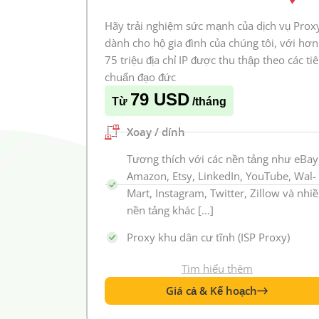
Hãy trải nghiệm sức mạnh của dịch vụ Prox
dành cho hộ gia đình của chúng tôi, với hơn
75 triệu địa chỉ IP được thu thập theo các ti
chuẩn đạo đức
79 USD
Từ
/tháng
Xoay / dính
Tương thích với các nền tảng như eBay
Amazon, Etsy, LinkedIn, YouTube, Wal-
Mart, Instagram, Twitter, Zillow và nhi
nền tảng khác [...]
Proxy khu dân cư tĩnh (ISP Proxy)
Tìm hiểu thêm
Giá cả & Kế hoạch