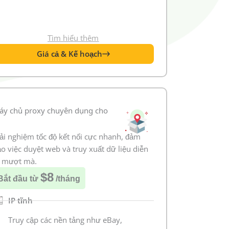
Tìm hiểu thêm
Giá cả & Kế hoạch
áy chủ proxy chuyên dụng cho
ải nghiệm tốc độ kết nối cực nhanh, đảm
o việc duyệt web và truy xuất dữ liệu diễn
a mượt mà.
$8
Bắt đầu từ
/tháng
IP tĩnh
Truy cập các nền tảng như eBay,