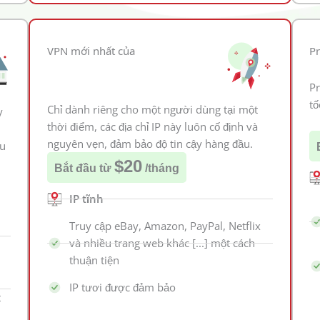
VPN mới nhất của
Pr
Pr
tố
Chỉ dành riêng cho một người dùng tại một
y
thời điểm, các địa chỉ IP này luôn cố định và
nguyên vẹn, đảm bảo độ tin cậy hàng đầu.
êu
$20
Bắt đầu từ
/tháng
IP tĩnh
Truy cập eBay, Amazon, PayPal, Netflix
và nhiều trang web khác [...] một cách
thuận tiện
IP tươi được đảm bảo
t