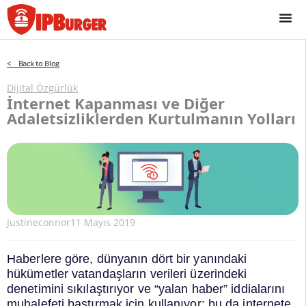
İçeriğe
geç
< Back to Blog
Dijital Özgürlük
İnternet Kapanması ve Diğer
Adaletsizliklerden Kurtulmanın Yolları
Justineconnor
11 Mayıs 2019
Haberlere göre, dünyanın dört bir yanındaki
hükümetler vatandaşların verileri üzerindeki
denetimini sıkılaştırıyor ve “yalan haber” iddialarını
muhalefeti bastırmak için kullanıyor; bu da internete