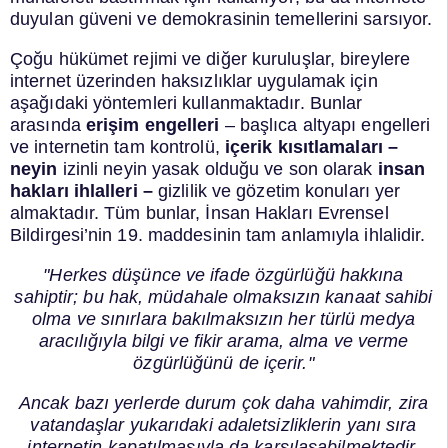
duyulan güveni ve demokrasinin temellerini sarsıyor.
Çoğu hükümet rejimi ve diğer kuruluşlar, bireylere
internet üzerinden haksızlıklar uygulamak için
aşağıdaki yöntemleri kullanmaktadır. Bunlar
arasında
erişim engelleri
– başlıca altyapı engelleri
ve internetin tam kontrolü,
içerik kısıtlamaları –
neyin
izinli neyin yasak olduğu ve son olarak
insan
hakları ihlalleri –
gizlilik ve gözetim konuları yer
almaktadır. Tüm bunlar, İnsan Hakları Evrensel
Bildirgesi’nin 19. maddesinin tam anlamıyla ihlalidir.
"Herkes düşünce ve ifade özgürlüğü hakkına
sahiptir; bu hak, müdahale olmaksızın kanaat sahibi
olma ve sınırlara bakılmaksızın her türlü medya
aracılığıyla bilgi ve fikir arama, alma ve verme
özgürlüğünü de içerir."
Ancak bazı yerlerde durum çok daha vahimdir, zira
vatandaşlar yukarıdaki adaletsizliklerin yanı sıra
internetin kapatılmasıyla da karşılaşabilmektedir.