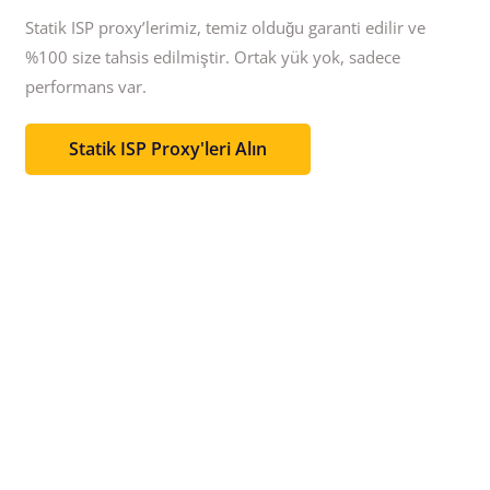
Statik ISP proxy’lerimiz, temiz olduğu garanti edilir ve
%100 size tahsis edilmiştir.
Ortak yük yok, sadece
performans var.
Statik ISP Proxy'leri Alın