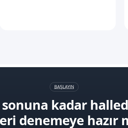
BAŞLAYIN
i sonuna kadar halle
leri denemeye hazır m