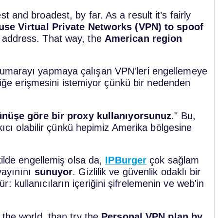
 and broadest, by far. As a result it’s fairly
use Virtual Private Networks (VPN) to spoof
 address. That way, the
American region
 numarayı yapmaya çalışan VPN'leri engellemeye
çeriğe erişmesini istemiyor çünkü bir nedenden
nüşe göre bir proxy kullanıyorsunuz
." Bu,
ıkıcı olabilir çünkü hepimiz Amerika bölgesine
kilde engellemiş olsa da,
IPBurger
çok sağlam
yayınını
sunuyor
. Gizlilik ve güvenlik odaklı bir
 kullanıcıların içeriğini şifrelemenin ve web'in
 the world, than try the
Personal VPN plan by