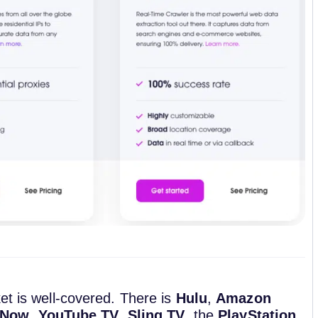
et is well-covered. There is
Hulu
,
Amazon
 Now
,
YouTube TV
,
Sling TV
, the
PlayStation