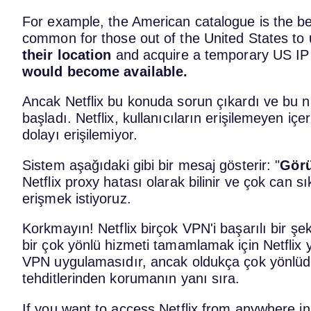
For example, the American catalogue is the best
common for those out of the United States to
their location
and acquire a temporary US IP
would become available.
Ancak Netflix bu konuda sorun çıkardı ve bu
başladı. Netflix, kullanıcıların erişilemeyen i
dolayı erişilemiyor.
Sistem aşağıdaki gibi bir mesaj gösterir: "
Görü
Netflix proxy hatası olarak bilinir ve çok can s
erişmek istiyoruz.
Korkmayın! Netflix birçok VPN'i başarılı bir şe
bir çok yönlü hizmeti tamamlamak için Netflix 
VPN uygulamasıdır, ancak oldukça çok yönlüdür:
tehditlerinden korumanın yanı sıra.
If you want to access Netflix from anywhere in