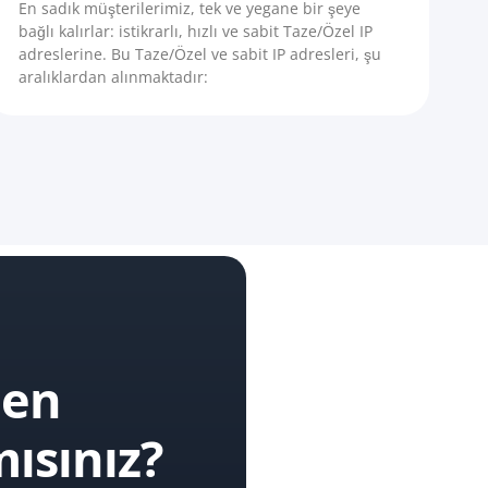
En sadık müşterilerimiz, tek ve yegane bir şeye
bağlı kalırlar: istikrarlı, hızlı ve sabit Taze/Özel IP
adreslerine. Bu Taze/Özel ve sabit IP adresleri, şu
aralıklardan alınmaktadır:
den
ısınız?