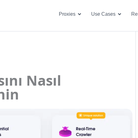
Open Proxies
Open U
Proxies
Use Cases
Re
sını Nasıl
nin