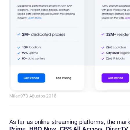
Milan97
3 Ağustos 2018
As far as online streaming platforms, the mark
Prime
,
HBO Now
,
CBS All Access
,
DirecTV