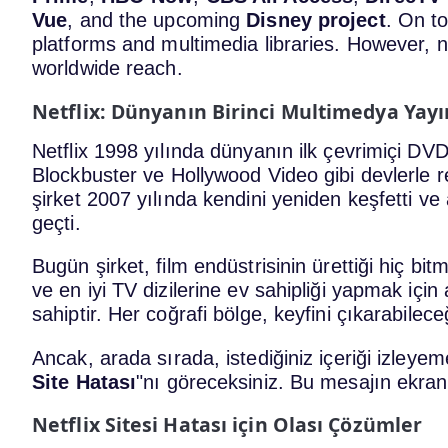
Vue
, and the upcoming
Disney project
. On to
platforms and multimedia libraries. However, 
worldwide reach.
Netflix: Dünyanın Birinci Multimedya Yay
Netflix 1998 yılında dünyanın ilk çevrimiçi DV
Blockbuster ve Hollywood Video gibi devlerle r
şirket 2007 yılında kendini yeniden keşfetti ve
geçti.
Bugün şirket, film endüstrisinin ürettiği hiç bi
ve en iyi TV dizilerine ev sahipliği yapmak içi
sahiptir. Her coğrafi bölge, keyfini çıkarabilec
Ancak, arada sırada, istediğiniz içeriği izley
Site Hatası
"nı göreceksiniz. Bu mesajın ekran
Netflix Sitesi Hatası için Olası Çözümler