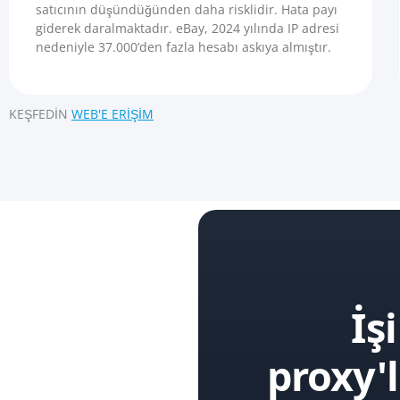
satıcının düşündüğünden daha risklidir. Hata payı
giderek daralmaktadır. eBay, 2024 yılında IP adresi
nedeniyle 37.000’den fazla hesabı askıya almıştır.
KEŞFEDIN
WEB'E ERIŞIM
İş
proxy'