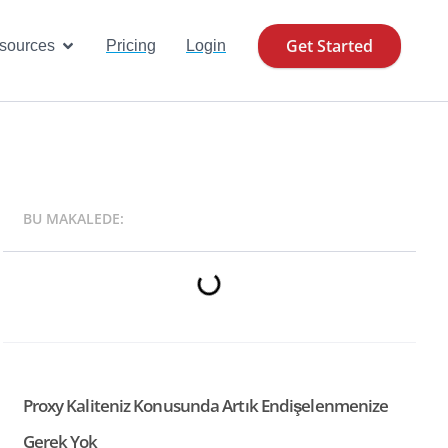
Get Started
se Cases
Open Resources
sources
Pricing
Login
BU MAKALEDE:
Proxy Kaliteniz Konusunda Artık Endişelenmenize
Gerek Yok