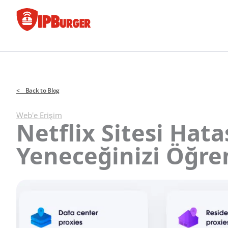
İçeriğe
geç
< Back to Blog
Web'e Erişim
Netflix Sitesi Hata
Yeneceğinizi Öğre