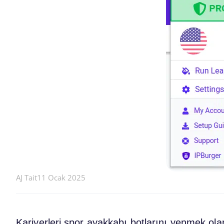
AJ Tait
11 Ocak 2025
Kariyerleri spor ayakkabı botlarını yenmek ola