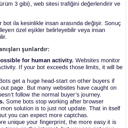
m 3 gibi), web sitesi trafiğini değerlendirir ve
r bot ila kesinlikle insan arasında değişir. Sonuç
lleyen özel eşikler belirleyebilir veya insan
ir.
nışları şunlardır:
ssible for human activity.
Websites monitor
ivity. If your bot exceeds those limits, it will be
ots get a huge head-start on other buyers if
ck-out page. But many websites have caught on
sn’t follow the normal buyer’s journey.
s.
Some bots stop working after browser
on solution is to just not update. That in itself
 but you can expect more captchas.
e unique your fingerprint, the more easy it is