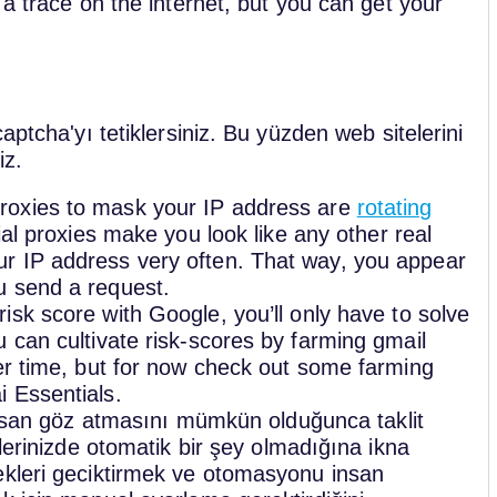
 a trace on the internet, but you can get your
aptcha'yı tetiklersiniz. Bu yüzden web sitelerini
iz.
roxies to mask your IP address are
rotating
ial proxies make you look like any other real
r IP address very often. That way, you appear
u send a request.
risk score with Google, you’ll only have to solve
 can cultivate risk-scores by farming gmail
her time, but for now check out some farming
 Essentials.
 insan göz atmasını mümkün olduğunca taklit
tlerinizde otomatik bir şey olmadığına ikna
ekleri geciktirmek ve otomasyonu insan