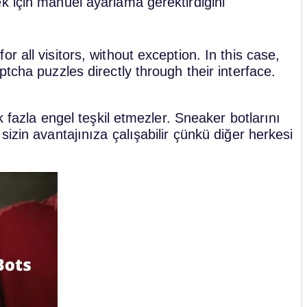
k için manuel ayarlama gerektirdiğini
 all visitors, without exception. In this case,
tcha puzzles directly through their interface.
k fazla engel teşkil etmezler. Sneaker botlarını
izin avantajınıza çalışabilir çünkü diğer herkesi