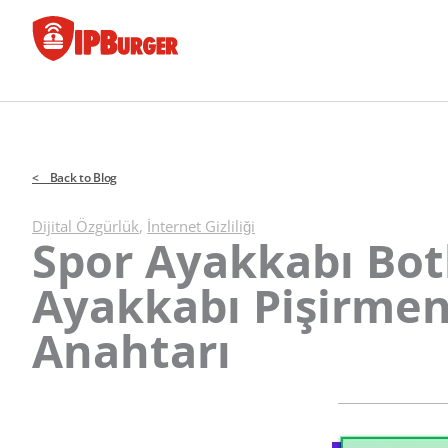
İçeriğe
geç
< Back to Blog
Dijital Özgürlük
,
İnternet Gizliliği
Spor Ayakkabı Botla
Ayakkabı Pişirmen
Anahtarı