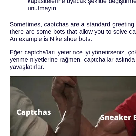
kapasitelerine uyacak şekilde değiştirme
unutmayın.
Sometimes, captchas are a standard greeting for
there are some bots that allow you to solve cap
An example is Nike shoe bots.
Eğer captcha'ları yeterince iyi yönetirseniz, ço
yenme niyetlerine rağmen, captcha'lar aslında s
yavaşlatırlar.