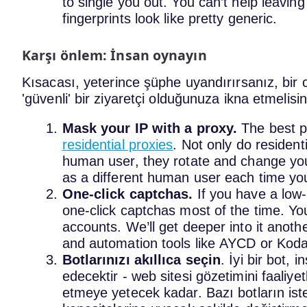
to single you out. You can’t help leaving
fingerprints look like pretty generic.
Karşı önlem: İnsan oynayın
Kısacası, yeterince şüphe uyandırırsanız, bir c
'güvenli' bir ziyaretçi olduğunuza ikna etmelisin
Mask your IP with a proxy.
The best p
residential proxies
. Not only do resident
human user, they rotate and change you
as a different human user each time yo
One-click captchas.
If you have a low-
one-click captchas most of the time. You
accounts. We’ll get deeper into it anot
and automation tools like AYCD or Kodai
Botlarınızı akıllıca seçin
. İyi bir bot,
edecektir - web sitesi gözetimini faaliye
etmeye yetecek kadar. Bazı botların ist