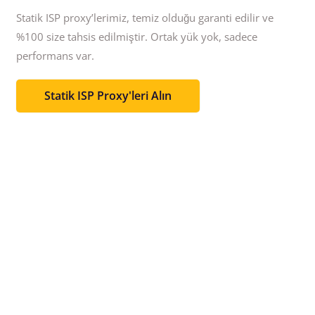
Statik ISP proxy’lerimiz, temiz olduğu garanti edilir ve
%100 size tahsis edilmiştir.
Ortak yük yok, sadece
performans var.
Statik ISP Proxy'leri Alın