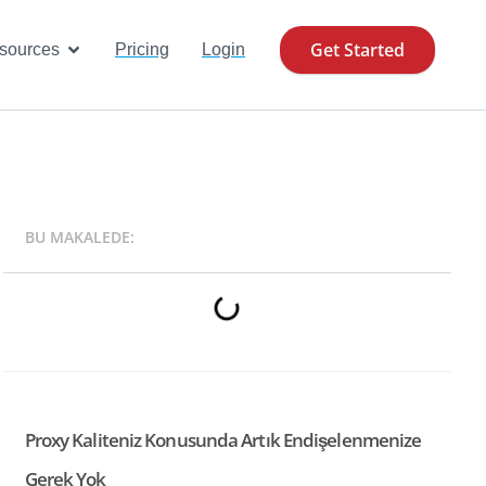
Get Started
se Cases
Open Resources
sources
Pricing
Login
BU MAKALEDE:
Proxy Kaliteniz Konusunda Artık Endişelenmenize
Gerek Yok