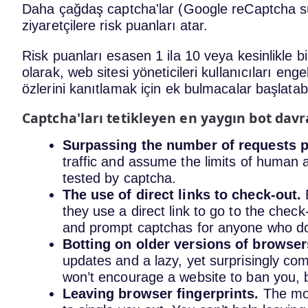
Daha çağdaş captcha'lar (Google reCaptcha sürü
ziyaretçilere risk puanları atar.
Risk puanları esasen 1 ila 10 veya kesinlikle bi
olarak, web sitesi yöneticileri kullanıcıları enge
özlerini kanıtlamak için ek bulmacalar başlatabil
Captcha'ları tetikleyen en yaygın bot davra
Surpassing the number of requests po
traffic and assume the limits of human act
tested by captcha.
The use of direct links to check-out.
B
they use a direct link to go to the che
and prompt captchas for anyone who doe
Botting on older versions of browser
updates and a lazy, yet surprisingly comm
won’t encourage a website to ban you,
Leaving browser fingerprints.
The mor