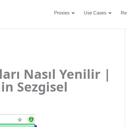
Open Proxies
Open U
Proxies
Use Cases
Re
rı Nasıl Yenilir |
in Sezgisel