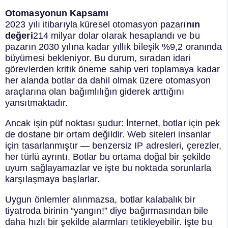
Otomasyonun Kapsamı
2023 yılı itibarıyla küresel otomasyon pazar
ının
değeri
214 milyar dolar olarak hesaplandı ve bu
pazarın 2030 yılına kadar yıllık bileşik %9,2 oranında
büyümesi bekleniyor​​. Bu durum, sıradan idari
görevlerden kritik öneme sahip veri toplamaya kadar
her alanda botlar da dahil olmak üzere otomasyon
araçlarına olan bağımlılığın giderek arttığını
yansıtmaktadır.
Ancak işin püf noktası şudur: İnternet, botlar için pek
de dostane bir ortam değildir. Web siteleri insanlar
için tasarlanmıştır — benzersiz IP adresleri, çerezler,
her türlü ayrıntı. Botlar bu ortama doğal bir şekilde
uyum sağlayamazlar ve işte bu noktada sorunlarla
karşılaşmaya başlarlar.
Uygun önlemler alınmazsa, botlar kalabalık bir
tiyatroda birinin “yangın!” diye bağırmasından bile
daha hızlı bir şekilde alarmları tetikleyebilir. İşte bu