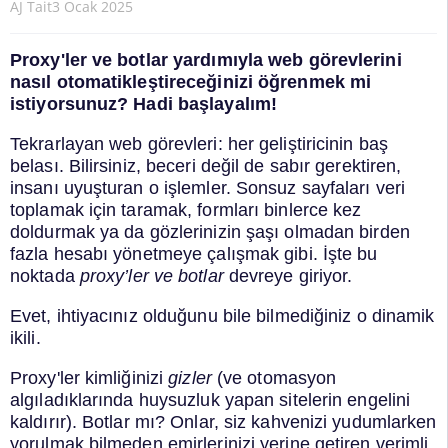
AJ Tait
3 Ocak 2025
Proxy'ler ve botlar yardımıyla web görevlerini
nasıl otomatikleştireceğinizi öğrenmek mi
istiyorsunuz? Hadi başlayalım!
Tekrarlayan web görevleri: her geliştiricinin baş
belası. Bilirsiniz, beceri değil de sabır gerektiren,
insanı uyuşturan o işlemler. Sonsuz sayfaları veri
toplamak için taramak, formları binlerce kez
doldurmak ya da gözlerinizin şaşı olmadan birden
fazla hesabı yönetmeye çalışmak gibi. İşte bu
noktada
proxy’ler ve botlar
devreye giriyor.
Evet, ihtiyacınız olduğunu bile bilmediğiniz o dinamik
ikili.
Proxy'ler kimliğinizi
gizler
(ve otomasyon
algıladıklarında huysuzluk yapan sitelerin engelini
kaldırır). Botlar mı? Onlar, siz kahvenizi yudumlarken
yorulmak bilmeden emirlerinizi yerine getiren verimli