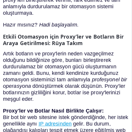
proxy’leri birleştirerek verimli, fark edilmez ve tam
anlamıyla durdurulamaz bir otomasyon sistemi
oluşturmaya.
Hazır mısınız?
Hadi başlayalım.
Etkili Otomasyon için Proxy’ler ve Botların Bir
Araya Getirilmesi: Rüya Takım
Artık botların ve proxy'lerin neden vazgeçilmez
olduğunu bildiğinize göre, bunları birleştirerek
durdurulamaz bir otomasyon gücü oluşturmanın
zamanı geldi. Bunu, kendi kendinize kurduğunuz
otomasyon sisteminizi tam anlamıyla
profesyonel bir
operasyona
dönüştürmek olarak düşünün. Proxy'ler
botlarınızın gizliliğini korur, botlar ise proxy'lerinizi
meşgul eder.
Proxy'ler ve Botlar Nasıl Birlikte Çalışır:
Bir bot bir web sitesine istek gönderdiğinde, her istek
genellikle aynı
IP adresinden
gelir. Bu durum,
olağandışı kalıpları tespit etmek üzere eğitilmiş web