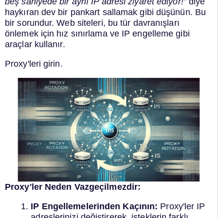
beş saniyede bir aynı IP adresi ziyaret ediyor!”
diye
haykıran dev bir pankart sallamak gibi düşünün. Bu
bir sorundur. Web siteleri, bu tür davranışları
önlemek için hız sınırlama ve IP engelleme gibi
araçlar kullanır.
Proxy'leri girin.
Proxy'ler Neden Vazgeçilmezdir:
IP Engellemelerinden Kaçının:
Proxy'ler IP
adreslerinizi değiştirerek, isteklerin farklı