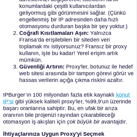
konumlardaki çeşitli kullanıcılardan
geliyormuş gibi görünmesini sağlar. (Çünkü
engellenmiş bir IP adresinden daha hızlı
otomasyonu durduran başka bir şey yoktur.)
Coğrafi Kısıtlamaları Aşın:
Yalnızca
Fransa’da erişilebilen bir siteden veri
toplamak mı istiyorsunuz? Fransız bir proxy
kullanın, işte bu kadar! Yerel erişim artık
mümkün.
Güvenliği Artırın:
Proxy'ler, botunuz ile hedef
web sitesi arasında bir tampon görevi görür ve
hassas verilerin açığa çıkma riskini azaltır.
IPBurger’ın 100 milyondan fazla etik kaynaklı
konut
IP’si
gibi yüksek kaliteli proxy’ler, %99,9’un üzerinde
başarı oranlarına sahiptir. Bu, en ufak bir arıza
oranının bile projenizi rayından çıkarabileceği
otomasyon iş akışları için
çok büyük bir avantajdır
.
İhtiyaçlarınıza Uygun Proxy'yi Seçmek