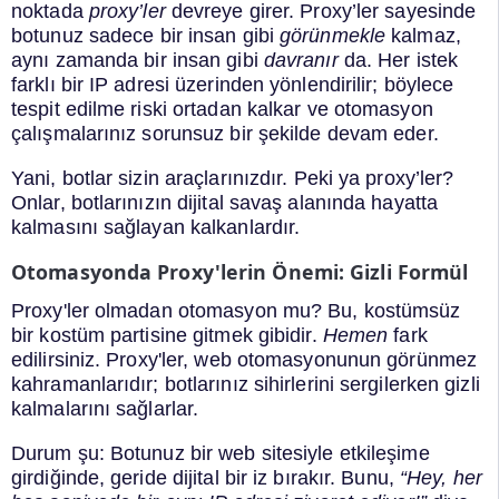
noktada
proxy’ler
devreye girer. Proxy’ler sayesinde
botunuz sadece bir insan gibi
görünmekle
kalmaz,
aynı zamanda bir insan gibi
davranır
da. Her istek
farklı bir IP adresi üzerinden yönlendirilir; böylece
tespit edilme riski ortadan kalkar ve otomasyon
çalışmalarınız sorunsuz bir şekilde devam eder.
Yani, botlar sizin araçlarınızdır. Peki ya proxy’ler?
Onlar, botlarınızın dijital savaş alanında hayatta
kalmasını sağlayan kalkanlardır.
Otomasyonda Proxy'lerin Önemi: Gizli Formül
Proxy'ler olmadan otomasyon mu? Bu, kostümsüz
bir kostüm partisine gitmek gibidir.
Hemen
fark
edilirsiniz. Proxy'ler, web otomasyonunun görünmez
kahramanlarıdır; botlarınız sihirlerini sergilerken gizli
kalmalarını sağlarlar.
Durum şu: Botunuz bir web sitesiyle etkileşime
girdiğinde, geride dijital bir iz bırakır. Bunu,
“Hey, her