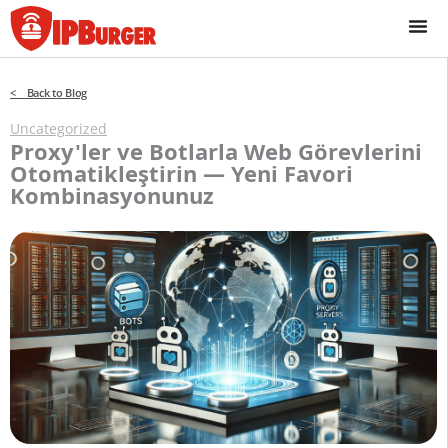
İçeriğe
geç
< Back to Blog
Uncategorized
Proxy'ler ve Botlarla Web Görevlerini
Otomatikleştirin — Yeni Favori
Kombinasyonunuz