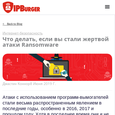
Перейти
к
содержанию
< Back to Blog
Интернет-безопасность
Что делать, если вы стали жертвой
атаки Ransomware
Джастин Коннор
8 Июня 2019 Г.
Атаки с использованием программ-вымогателей
стали весьма распространенным явлением в
последние годы, особенно в 2016, 2017 и
прошлом году. Хотя в последнее время они и не