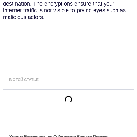
destination. The encryptions ensure that your
internet traffic is not visible to prying eyes such as
malicious actors.
В ЭТОЙ СТАТЬЕ:
Хватит Беспокоиться О Качестве Вашего Прокси