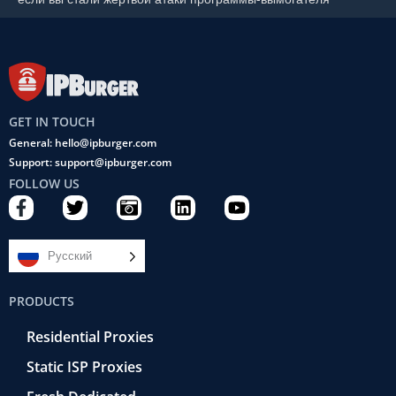
GET IN TOUCH
General: hello@ipburger.com
Support: support@ipburger.com
FOLLOW US
F
T
C
L
Y
a
w
a
i
o
c
i
m
n
u
e
t
e
k
t
Русский
b
t
r
e
u
o
e
a
d
b
PRODUCTS
o
r
-
i
e
k
r
n
Residential Proxies
-
e
f
t
Static ISP Proxies
r