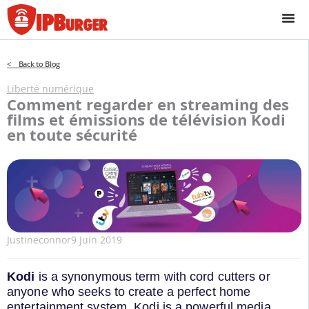
Passer
au
contenu
< Back to Blog
Liberté numérique
Comment regarder en streaming des
films et émissions de télévision Kodi
en toute sécurité
Justineconnor
9 Juin 2019
Kodi
is a synonymous term with cord cutters or
anyone who seeks to create a perfect home
entertainment system. Kodi is a powerful media