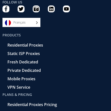
FOLLOW US
F
T
C
L
Y
a
w
a
i
o
c
i
m
n
u
e
t
e
k
t
Français
b
t
r
e
u
o
e
a
d
b
PRODUCTS
o
r
-
i
e
k
r
n
Residential Proxies
-
e
f
t
Static ISP Proxies
r
o
Fresh Dedicated
Private Dedicated
Mobile Proxies
VPN Service
PLANS & PRICING
Residential Proxies Pricing