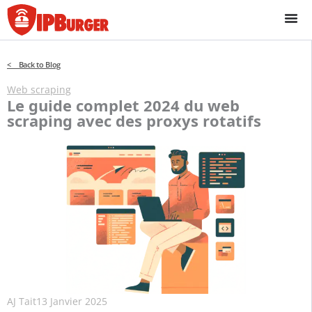
Passer
au
contenu
< Back to Blog
Web scraping
Le guide complet 2024 du web
scraping avec des proxys rotatifs
AJ Tait
13 Janvier 2025