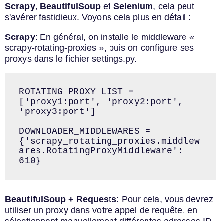
Scrapy
,
BeautifulSoup
et
Selenium
, cela peut
s'avérer fastidieux. Voyons cela plus en détail :
Scrapy
: En général, on installe le middleware «
scrapy-rotating-proxies », puis on configure ses
proxys dans le fichier settings.py.
ROTATING_PROXY_LIST = 
['proxy1:port', 'proxy2:port', 
'proxy3:port']

DOWNLOADER_MIDDLEWARES = 
{'scrapy_rotating_proxies.middlew
ares.RotatingProxyMiddleware': 
610}
BeautifulSoup + Requests
: Pour cela, vous devrez
utiliser un proxy dans votre appel de requête, en