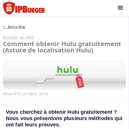
Passer
au
contenu
< Back to Blog
Accéder au Web
Comment obtenir Hulu gratuitement
(Astuce de localisation Hulu)
Milan97
8 Octobre 2018
Vous cherchez à obtenir Hulu gratuitement ?
Nous vous présentons plusieurs méthodes qui
ont fait leurs preuves.