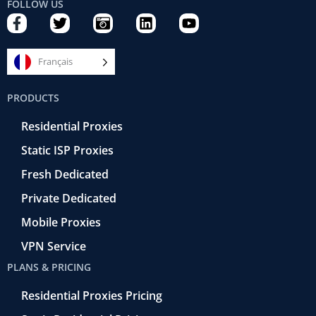
FOLLOW US
F
T
C
L
Y
a
w
a
i
o
c
i
m
n
u
e
t
e
k
t
Français
b
t
r
e
u
o
e
a
d
b
PRODUCTS
o
r
-
i
e
k
r
n
Residential Proxies
-
e
f
t
Static ISP Proxies
r
o
Fresh Dedicated
Private Dedicated
Mobile Proxies
VPN Service
PLANS & PRICING
Residential Proxies Pricing