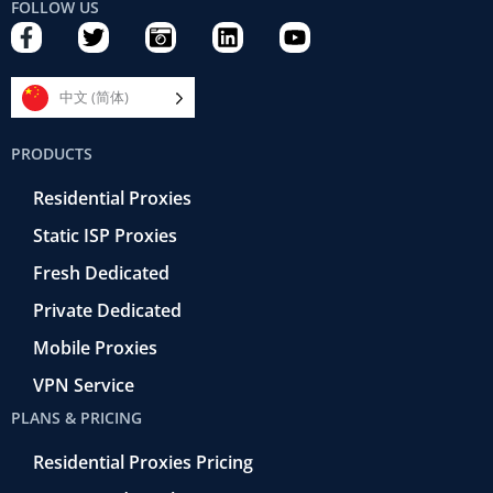
FOLLOW US
F
T
C
L
Y
a
w
a
i
o
c
i
m
n
u
e
t
e
k
t
中文 (简体)
b
t
r
e
u
o
e
a
d
b
PRODUCTS
o
r
-
i
e
k
r
n
Residential Proxies
-
e
f
t
Static ISP Proxies
r
o
Fresh Dedicated
Private Dedicated
Mobile Proxies
VPN Service
PLANS & PRICING
Residential Proxies Pricing