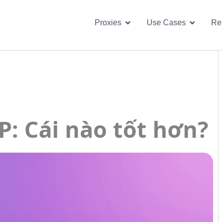
Open Proxies
Open U
Proxies
Use Cases
Re
P: Cái nào tốt hơn?