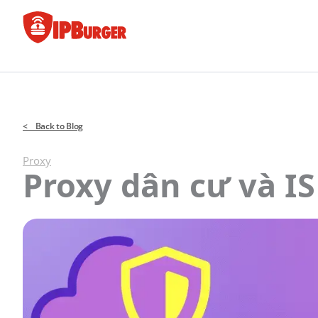
Bỏ
để
qua
phần
nội
dung
< Back to Blog
Proxy
Proxy dân cư và IS