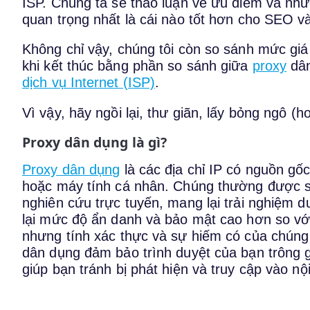
ISP. Chúng ta sẽ thảo luận về ưu điểm và nh
quan trọng nhất là cái nào tốt hơn cho SEO v
Không chỉ vậy, chúng tôi còn so sánh mức gi
khi kết thúc bằng phần so sánh giữa
proxy
dân
dịch vụ Internet (ISP)
.
Vì vậy, hãy ngồi lại, thư giãn, lấy bỏng ngô (
Proxy dân dụng là gì?
Proxy dân dụng
là các địa chỉ IP có nguồn gốc 
hoặc máy tính cá nhân. Chúng thường được sử
nghiên cứu trực tuyến, mang lại trải nghiệm
lại mức độ ẩn danh và bảo mật cao hơn so với
nhưng tính xác thực và sự hiếm có của chúng
dân dụng đảm bảo trình duyệt của bạn trông 
giúp bạn tránh bị phát hiện và truy cập vào nộ