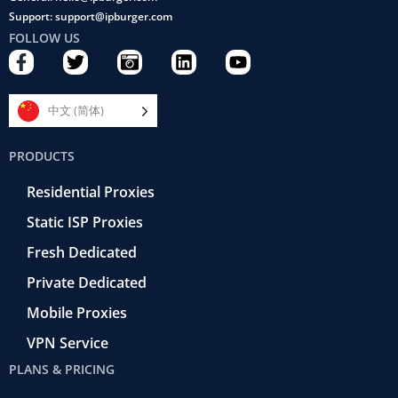
Support: support@ipburger.com
FOLLOW US
F
T
C
L
Y
a
w
a
i
o
c
i
m
n
u
e
t
e
k
t
中文 (简体)
b
t
r
e
u
o
e
a
d
b
PRODUCTS
o
r
-
i
e
k
r
n
Residential Proxies
-
e
f
t
Static ISP Proxies
r
o
Fresh Dedicated
Private Dedicated
Mobile Proxies
VPN Service
PLANS & PRICING