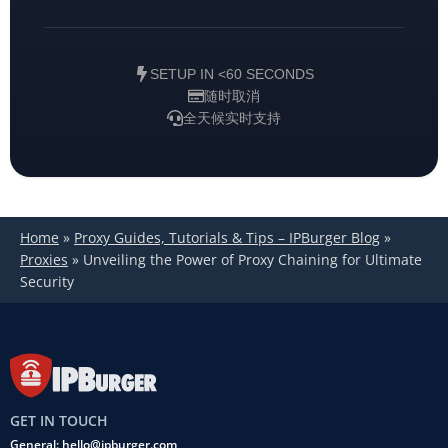
SETUP IN <60 SECONDS
随时取消
全天候实时支持
Home
»
Proxy Guides, Tutorials & Tips – IPBurger Blog
»
Proxies
»
Unveiling the Power of Proxy Chaining for Ultimate
Security
GET IN TOUCH
General: hello@ipburger.com