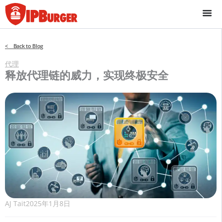
跳
至
内
容
< Back to Blog
代理
释放代理链的威力，实现终极安全
AJ Tait
2025年1月8日