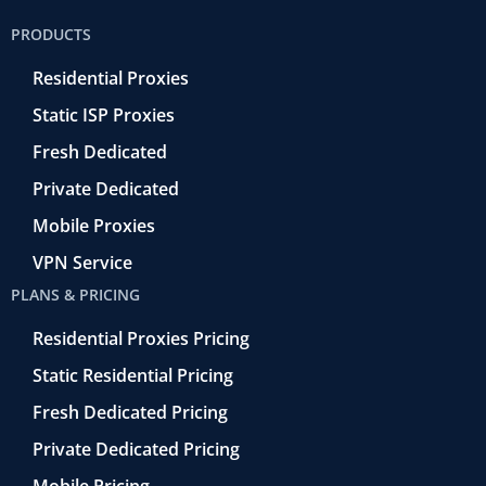
b
t
r
e
u
o
e
a
d
b
PRODUCTS
o
r
-
i
e
k
r
n
Residential Proxies
-
e
f
t
Static ISP Proxies
r
o
Fresh Dedicated
Private Dedicated
Mobile Proxies
VPN Service
PLANS & PRICING
Residential Proxies Pricing
Static Residential Pricing
Fresh Dedicated Pricing
Private Dedicated Pricing
Mobile Pricing