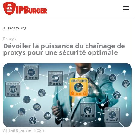
Passer
au
contenu
< Back to Blog
Proxys
Dévoiler la puissance du chaînage de
proxys pour une sécurité optimale
AJ Tait
8 Janvier 2025