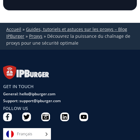
Accueil
»
Guides, tutoriels et astuces sur les proxys – Blog
IPBurger
»
Proxys
»
Découvrez la puissance du chaînage de
proxys pour une sécurité optimale
GET IN TOUCH
General: hello@ipburger.com
Support: support@ipburger.com
FOLLOW US
F
T
C
L
Y
a
w
a
i
o
c
i
m
n
u
e
t
e
k
t
Français