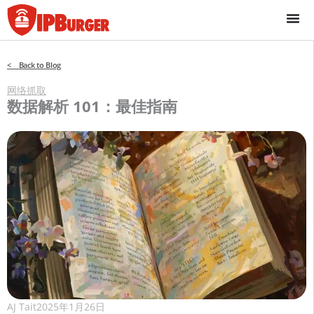
跳
至
内
容
< Back to Blog
网络抓取
数据解析 101：最佳指南
AJ Tait
2025年1月26日