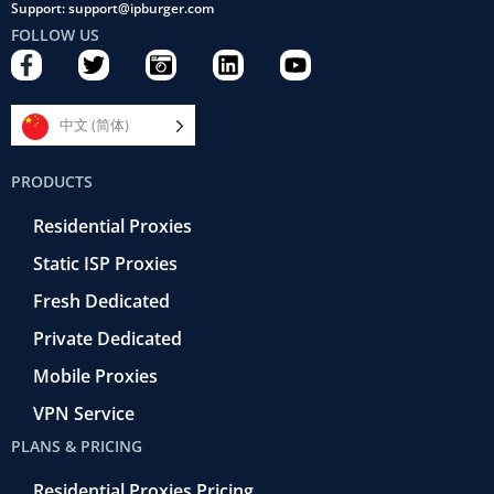
Support: support@ipburger.com
FOLLOW US
F
T
C
L
Y
a
w
a
i
o
c
i
m
n
u
e
t
e
k
t
中文 (简体)
b
t
r
e
u
o
e
a
d
b
PRODUCTS
o
r
-
i
e
k
r
n
Residential Proxies
-
e
f
t
Static ISP Proxies
r
o
Fresh Dedicated
Private Dedicated
Mobile Proxies
VPN Service
PLANS & PRICING
Residential Proxies Pricing