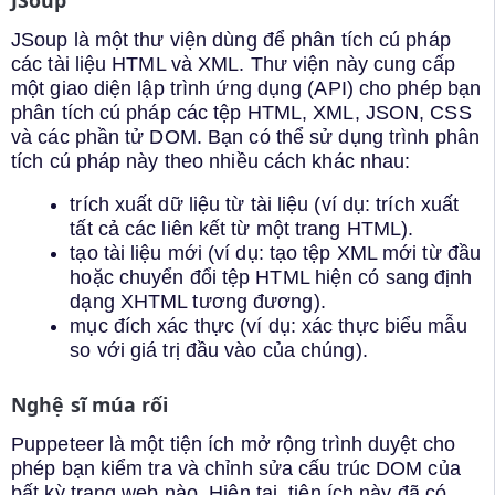
JSoup là một thư viện dùng để phân tích cú pháp
các tài liệu HTML và XML. Thư viện này cung cấp
một giao diện lập trình ứng dụng (API) cho phép bạn
phân tích cú pháp các tệp HTML, XML, JSON, CSS
và các phần tử DOM. Bạn có thể sử dụng trình phân
tích cú pháp này theo nhiều cách khác nhau:
trích xuất dữ liệu từ tài liệu (ví dụ: trích xuất
tất cả các liên kết từ một trang HTML).
tạo tài liệu mới (ví dụ: tạo tệp XML mới từ đầu
hoặc chuyển đổi tệp HTML hiện có sang định
dạng XHTML tương đương).
mục đích xác thực (ví dụ: xác thực biểu mẫu
so với giá trị đầu vào của chúng).
Nghệ sĩ múa rối
Puppeteer là một tiện ích mở rộng trình duyệt cho
phép bạn kiểm tra và chỉnh sửa cấu trúc DOM của
bất kỳ trang web nào. Hiện tại, tiện ích này đã có