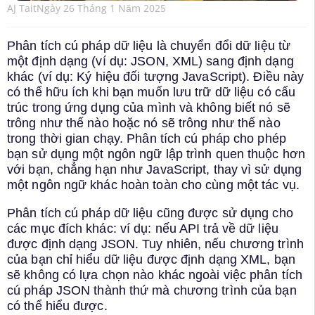
AJ Tait
Ngày 26 Tháng 1 Năm 2025
Phân tích cú pháp dữ liệu là chuyển đổi dữ liệu từ
một định dạng (ví dụ: JSON, XML) sang định dạng
khác (ví dụ: Ký hiệu đối tượng JavaScript). Điều này
có thể hữu ích khi bạn muốn lưu trữ dữ liệu có cấu
trúc trong ứng dụng của mình và không biết nó sẽ
trông như thế nào hoặc nó sẽ trông như thế nào
trong thời gian chạy. Phân tích cú pháp cho phép
bạn sử dụng một ngôn ngữ lập trình quen thuộc hơn
với bạn, chẳng hạn như JavaScript, thay vì sử dụng
một ngôn ngữ khác hoàn toàn cho cùng một tác vụ.
Phân tích cú pháp dữ liệu cũng được sử dụng cho
các mục đích khác: ví dụ: nếu API trả về dữ liệu
được định dạng JSON. Tuy nhiên, nếu chương trình
của bạn chỉ hiểu dữ liệu được định dạng XML, bạn
sẽ không có lựa chọn nào khác ngoài việc phân tích
cú pháp JSON thành thứ mà chương trình của bạn
có thể hiểu được.