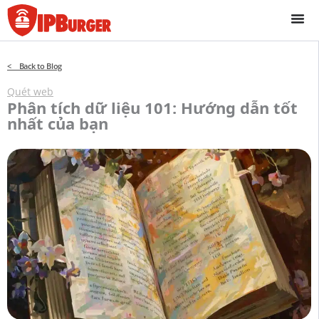
Bỏ
để
qua
phần
< Back to Blog
nội
dung
Quét web
Phân tích dữ liệu 101: Hướng dẫn tốt
nhất của bạn