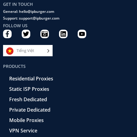
GET IN TOUCH
General: hello@ipburger.com
Support: support@ipburger.com
FOLLOW US
F
T
C
L
Y
a
w
a
i
o
c
i
m
n
u
e
t
e
k
t
Tiếng Việt
b
t
r
e
u
o
e
a
d
b
PRODUCTS
o
r
-
i
e
k
r
n
Residential Proxies
-
e
f
t
Static ISP Proxies
r
o
Fresh Dedicated
Private Dedicated
Mobile Proxies
VPN Service