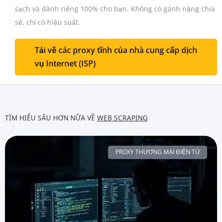
sạch và dành riêng 100% cho bạn.
Không có gánh nặng chia
sẻ, chỉ có hiệu suất.
Tải về các proxy tĩnh của nhà cung cấp dịch
vụ Internet (ISP)
TÌM HIỂU SÂU HƠN NỮA VỀ
WEB SCRAPING
PROXY THƯƠNG MẠI ĐIỆN TỬ