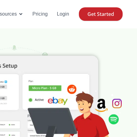
Get Started
se Cases
Open Resources
sources
Pricing
Login