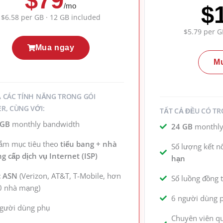
$79
/mo
$
$6.58 per GB · 12 GB included
$5.79 per G
Mua ngay
M
Ả CÁC TÍNH NĂNG TRONG GÓI
R, CÙNG VỚI:
TẤT CẢ ĐỀU CÓ TR
 GB
monthly bandwidth
24 GB
monthly
ắm mục tiêu theo
tiểu bang + nhà
Số lượng kết n
g cấp dịch vụ Internet (ISP)
hạn
c ASN
(Verizon, AT&T, T-Mobile, hơn
Số luồng đồng 
0 nhà mạng)
6 người dùng 
người dùng phụ
Chuyên viên qu