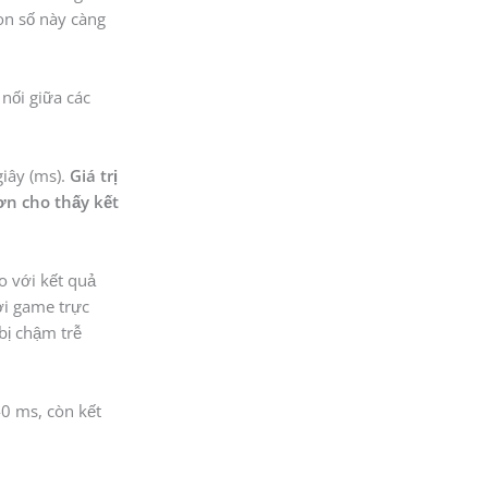
Con số này càng
 nối giữa các
giây (ms).
Giá trị
hơn cho thấy kết
o với kết quả
hơi game trực
bị chậm trễ
40 ms, còn kết