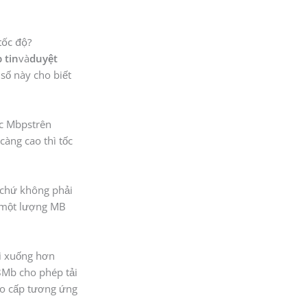
tốc độ?
 tin
và
duyệt
số này cho biết
ặc Mbps
trên
càng cao thì tốc
 chứ không phải
i một lượng MB
ải xuống hơn
8Mb cho phép tải
ao cấp tương ứng