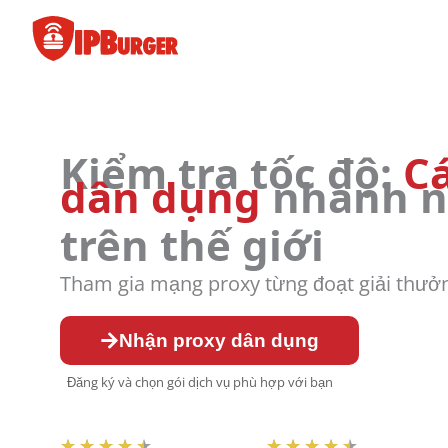
Bỏ
để
qua
phần
nội
dung
Kiểm tra tốc độ:
C
dân dụng
nhanh n
trên thế giới
Tham gia mạng proxy từng đoạt giải thưở
Nhận proxy dân dụng
Đăng ký và chọn gói dịch vụ phù hợp với bạn
Đ
Đ
★
★
★
★
★
★
★
★
★
★