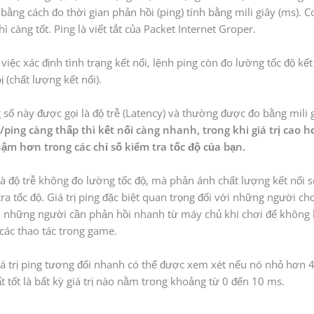
ằng cách đo thời gian phản hồi (ping) tính bằng mili giây (ms). 
hì càng tốt. Ping là viết tắt của Packet Internet Groper.
việc xác định tình trạng kết nối, lệnh ping còn đo lường tốc độ kết
bị (chất lượng kết nối).
số này được gọi là độ trễ (Latency) và thường được đo bằng mili 
ễ/ping càng thấp thì kết nối càng nhanh, trong khi giá trị cao 
hậm hơn trong các chỉ số kiểm tra tốc độ của bạn.
à độ trễ không đo lường tốc độ, mà phản ánh chất lượng kết nối s
ra tốc độ. Giá trị ping đặc biệt quan trọng đối với những người c
, những người cần phản hồi nhanh từ máy chủ khi chơi để không 
 các thao tác trong game.
iá trị ping tương đối nhanh có thể được xem xét nếu nó nhỏ hơn 
t tốt là bất kỳ giá trị nào nằm trong khoảng từ 0 đến 10 ms.