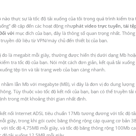
 nào thực sự là tốc độ tải xuống của tôi trong quá trình kiểm tra 
xuống” đề cập đến các hoạt động như
phát video trực tuyến, tải tệp
Đối với
mục đích của bạn, đây là thông số quan trọng nhất. Thông 
 truyền dữ liệu từ VPN/máy chủ đến thiết bị của bạn.
ị đo là megabit mỗi giây, thường được hiển thị dưới dạng Mb ho
kiểm tra tốc độ của bạn
. Nói một cách đơn giản, kết quả tải xuống 
 xuống tệp tin và tải trang web của bạn càng nhanh.
nhầm lẫn Mb với megabyte (MB), vì đây là đơn vị đo dung lượng
hông. Tùy thuộc vào tốc độ kết nối của bạn, bạn có thể truyền tả
ịnh trong một khoảng thời gian nhất định.
, kết nối Internet ADSL tiêu chuẩn 17Mb tương đương với tốc độ t
ỗi giây, trong khi gói cước băng thông rộng cáp quang cơ bản 3
 với tốc độ 4,75MB mỗi giây, và tốc độ băng thông rộng 100Mb c
c độ tải xuống 12,5MB mỗi giây.