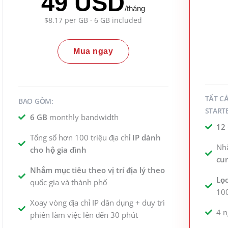
49 USD
/tháng
$8.17 per GB · 6 GB included
Mua ngay
TẤT C
BAO GỒM:
STARTE
6 GB
monthly bandwidth
12
Tổng số hơn 100 triệu địa chỉ
IP dành
Nh
cho hộ gia đình
cun
Nhắm mục tiêu theo vị trí địa lý theo
Lọ
quốc gia và thành phố
10
Xoay vòng địa chỉ IP dân dụng + duy trì
4 
phiên làm việc lên đến 30 phút