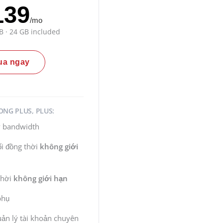
139
/mo
B · 24 GB included
ua ngay
ONG PLUS, PLUS:
 bandwidth
ối đồng thời
không giới
thời
không giới hạn
phụ
ản lý tài khoản chuyên