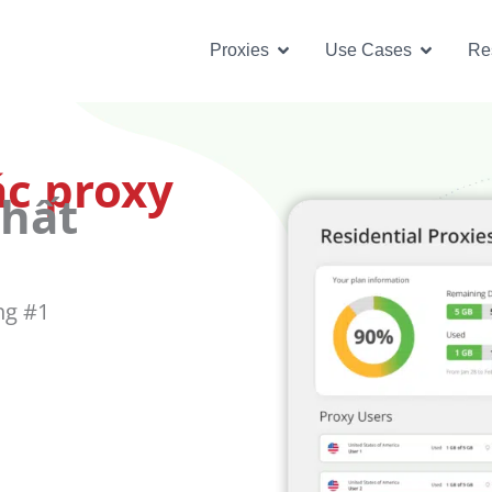
Open Proxies
Open U
Proxies
Use Cases
Re
ác proxy
hất
ng #1