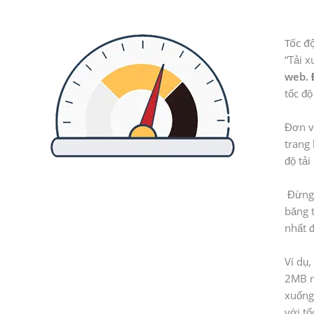
Tốc độ
“Tải 
web. 
tốc độ
Đơn v
trang 
độ tải
Đừng 
băng t
nhất đ
Ví dụ
2MB m
xuống
với tố