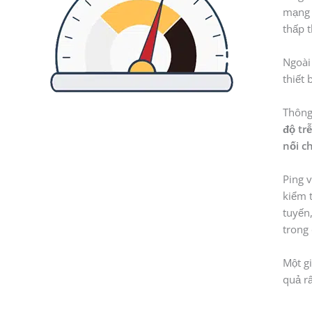
mạng b
thấp t
Ngoài 
thiết 
Thông 
độ tr
nối c
Ping v
kiểm t
tuyến
trong
Một g
quả rấ