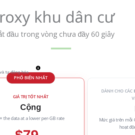
proxy khu dân cư
ắt đầu trong vòng chưa đầy 60 giây
 và tự động hóa
PHỔ BIẾN NHẤT
DÀNH CHO CÁC 
GIÁ TRỊ TỐT NHẤT
V
Cộng
× the data at a lower per-GB rate
Mức giá trên mỗi 
hoạt độ