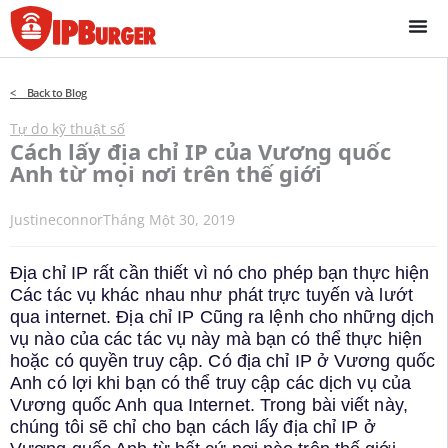
Bỏ
để
qua
phần
< Back to Blog
nội
dung
Tự do kỹ thuật số
Cách lấy địa chỉ IP của Vương quốc
Anh từ mọi nơi trên thế giới
Justineconnor
Tháng Một 30, 2019
Địa chỉ IP rất cần thiết vì nó cho phép bạn thực hiện
Các tác vụ khác nhau như phát trực tuyến và lướt
qua internet. Địa chỉ IP Cũng ra lệnh cho những dịch
vụ nào của các tác vụ này mà bạn có thể thực hiện
hoặc có quyền truy cập. Có địa chỉ IP ở Vương quốc
Anh có lợi khi bạn có thể truy cập các dịch vụ của
Vương quốc Anh qua Internet. Trong bài viết này,
chúng tôi sẽ chỉ cho bạn cách lấy địa chỉ IP ở