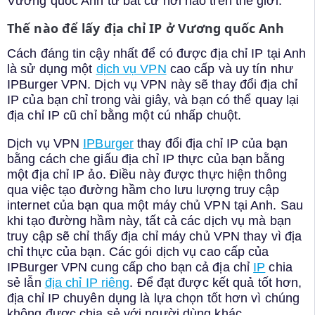
Vương quốc Anh từ bất cứ nơi nào trên thế giới.
Thế nào để lấy địa chỉ IP ở Vương quốc Anh
Cách đáng tin cậy nhất để có được địa chỉ IP tại Anh
là sử dụng một
dịch vụ VPN
cao cấp và uy tín như
IPBurger VPN. Dịch vụ VPN này sẽ thay đổi địa chỉ
IP của bạn chỉ trong vài giây, và bạn có thể quay lại
địa chỉ IP cũ chỉ bằng một cú nhấp chuột.
Dịch vụ VPN
IPBurger
thay đổi địa chỉ IP của bạn
bằng cách che giấu địa chỉ IP thực của bạn bằng
một địa chỉ IP ảo. Điều này được thực hiện thông
qua việc tạo đường hầm cho lưu lượng truy cập
internet của bạn qua một máy chủ VPN tại Anh. Sau
khi tạo đường hầm này, tất cả các dịch vụ mà bạn
truy cập sẽ chỉ thấy địa chỉ máy chủ VPN thay vì địa
chỉ thực của bạn. Các gói dịch vụ cao cấp của
IPBurger VPN cung cấp cho bạn cả địa chỉ
IP
chia
sẻ lẫn
địa chỉ IP riêng
. Để đạt được kết quả tốt hơn,
địa chỉ IP chuyên dụng là lựa chọn tốt hơn vì chúng
không được chia sẻ với người dùng khác.