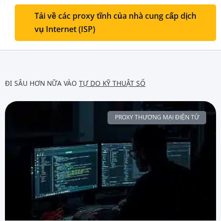
Tải về các proxy tĩnh của nhà cung cấp dịch
vụ Internet (ISP)
ĐI SÂU HƠN NỮA VÀO
TỰ DO KỸ THUẬT SỐ
PROXY THƯƠNG MẠI ĐIỆN TỬ