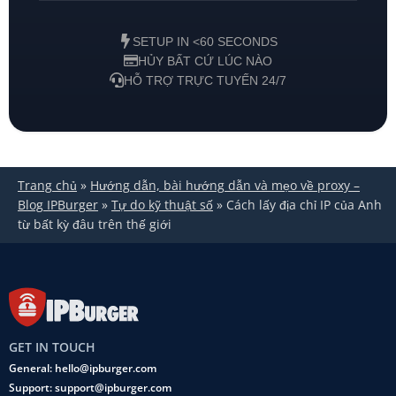
SETUP IN <60 SECONDS
HỦY BẤT CỨ LÚC NÀO
HỖ TRỢ TRỰC TUYẾN 24/7
Trang chủ
»
Hướng dẫn, bài hướng dẫn và mẹo về proxy –
Blog IPBurger
»
Tự do kỹ thuật số
»
Cách lấy địa chỉ IP của Anh
từ bất kỳ đâu trên thế giới
GET IN TOUCH
General: hello@ipburger.com
Support: support@ipburger.com