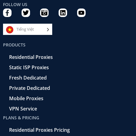
FOLLOW US
F
T
C
L
Y
a
w
a
i
o
c
i
m
n
u
e
t
e
k
t
Tiếng Việt
b
t
r
e
u
o
e
a
d
b
PRODUCTS
o
r
-
i
e
k
r
n
Residential Proxies
-
e
f
t
Static ISP Proxies
r
o
Fresh Dedicated
Private Dedicated
Mobile Proxies
VPN Service
PLANS & PRICING
Residential Proxies Pricing