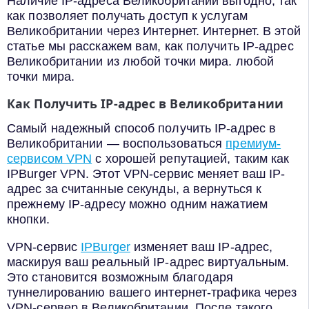
Наличие IP-адреса Великобритании выгодно, так
как позволяет получать доступ к услугам
Великобритании через Интернет. Интернет. В этой
статье мы расскажем вам, как получить IP-адрес
Великобритании из любой точки мира. любой
точки мира.
Как Получить IP-адрес в Великобритании
Самый надежный способ получить IP-адрес в
Великобритании — воспользоваться
премиум-
сервисом VPN
с хорошей репутацией, таким как
IPBurger VPN. Этот VPN-сервис меняет ваш IP-
адрес за считанные секунды, а вернуться к
прежнему IP-адресу можно одним нажатием
кнопки.
VPN-сервис
IPBurger
изменяет ваш IP-адрес,
маскируя ваш реальный IP-адрес виртуальным.
Это становится возможным благодаря
туннелированию вашего интернет-трафика через
VPN-сервер в Великобритании. После такого