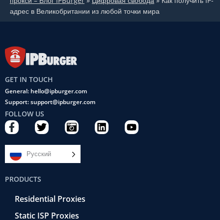
прокси – Блог IPBurger
»
Цифровая свобода
»
Как получить IP-
адрес в Великобритании из любой точки мира
GET IN TOUCH
General: hello@ipburger.com
Support: support@ipburger.com
FOLLOW US
F
T
C
L
Y
a
w
a
i
o
c
i
m
n
u
e
t
e
k
t
Русский
b
t
r
e
u
o
e
a
d
b
PRODUCTS
o
r
-
i
e
k
r
n
Residential Proxies
-
e
f
t
Static ISP Proxies