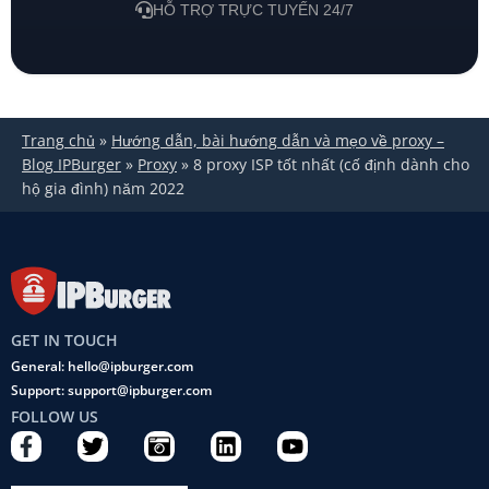
HỖ TRỢ TRỰC TUYẾN 24/7
Trang chủ
»
Hướng dẫn, bài hướng dẫn và mẹo về proxy –
Blog IPBurger
»
Proxy
»
8 proxy ISP tốt nhất (cố định dành cho
hộ gia đình) năm 2022
GET IN TOUCH
General: hello@ipburger.com
Support: support@ipburger.com
FOLLOW US
F
T
C
L
Y
a
w
a
i
o
c
i
m
n
u