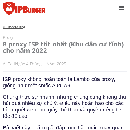
Bỏ
để
qua
phần
< Back to Blog
nội
dung
Proxy
8 proxy ISP tốt nhất (Khu dân cư tĩnh)
cho năm 2022
AJ Tait
Ngày 4 Tháng 1 Năm 2025
ISP proxy không hoàn toàn là Lambo của proxy,
giống như một chiếc Audi A6.
Chúng thực sự nhanh, nhưng chúng cũng không thu
hút quá nhiều sự chú ý. Điều này hoàn hảo cho các
trình quét web, bot giày thể thao và quyền riêng tư
tốc độ cao.
Bài viết này nhằm giải đáp mọi thắc mắc xoay quanh