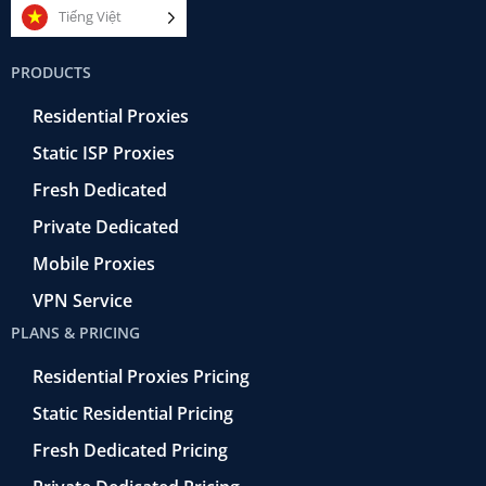
e
t
e
k
t
Tiếng Việt
b
t
r
e
u
o
e
a
d
b
PRODUCTS
o
r
-
i
e
k
r
n
Residential Proxies
-
e
f
t
Static ISP Proxies
r
o
Fresh Dedicated
Private Dedicated
Mobile Proxies
VPN Service
PLANS & PRICING
Residential Proxies Pricing
Static Residential Pricing
Fresh Dedicated Pricing