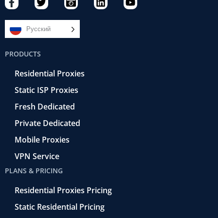
a
w
a
i
o
c
i
m
n
u
e
t
e
k
t
Русский
b
t
r
e
u
o
e
a
d
b
PRODUCTS
o
r
-
i
e
k
r
n
Residential Proxies
-
e
f
t
Static ISP Proxies
r
o
Fresh Dedicated
Private Dedicated
Mobile Proxies
VPN Service
PLANS & PRICING
Residential Proxies Pricing
Static Residential Pricing