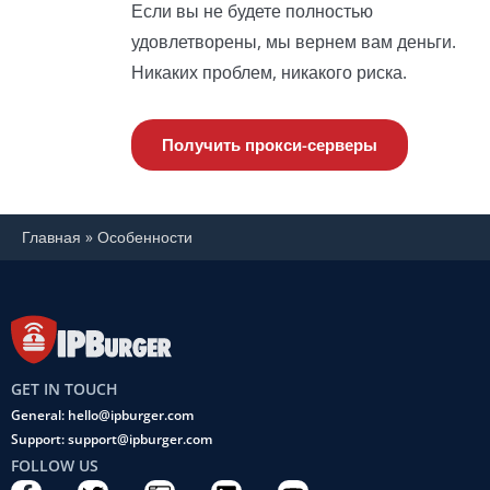
Если вы не будете полностью
удовлетворены, мы вернем вам деньги.
Никаких проблем, никакого риска.
Получить прокси-серверы
Главная
»
Особенности
GET IN TOUCH
General: hello@ipburger.com
Support: support@ipburger.com
FOLLOW US
F
T
C
L
Y